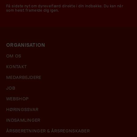
Få sidste nyt om dyrevelfærd direkte i din indbakke. Du kan når
som helst framelde dig igen.
ORGANISATION
OM OS
KONTAKT
MEDARBEJDERE
JOB
WEBSHOP
HØRINGSSVAR
INDSAMLINGER
ÅRSBERETNINGER & ÅRSREGNSKABER