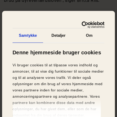
brud på dyrevelfærdsloven”, siger Britta Riis.
Kender du én, der bør læse med?
Del artiklen i dit netværk og
Samtykke
Detaljer
Om
spred budskabet.
Denne hjemmeside bruger cookies
DEL PÅ FACEBOOK
Vi bruger cookies til at tilpasse vores indhold og
annoncer, til at vise dig funktioner til sociale medier
DEL PÅ MAIL
og til at analysere vores trafik. Vi deler også
oplysninger om din brug af vores hjemmeside med
vores partnere inden for sociale medier,
KOPIER LINK
annonceringspartnere og analysepartnere. Vores
partnere kan kombinere disse data med andre
oplysninger, du har givet dem, eller som de har
indsamlet fra din brug af deres tjenester.