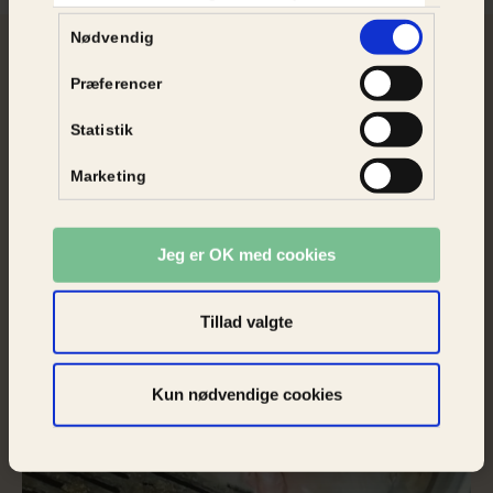
Samtykkevalg
Nødvendig
Stå op for grisene
Præferencer
Pressemeddelelse
| 16.
jan
2026
Statistik
Vild opbakning: Grise-
borgerforslag når 50.000
Marketing
underskrifter på 74 timer
Jeg er OK med cookies
Tillad valgte
Kun nødvendige cookies