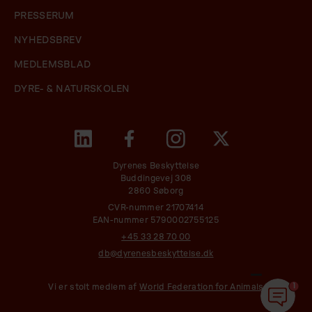
PRESSERUM
NYHEDSBREV
MEDLEMSBLAD
DYRE- & NATURSKOLEN
Dyrenes Beskyttelse
Buddingevej 308
2860 Søborg
CVR-nummer 21707414
EAN-nummer 5790002755125
+45 33 28 70 00
db@dyrenesbeskyttelse.dk
1
Vi er stolt medlem af
World Federation for Animals