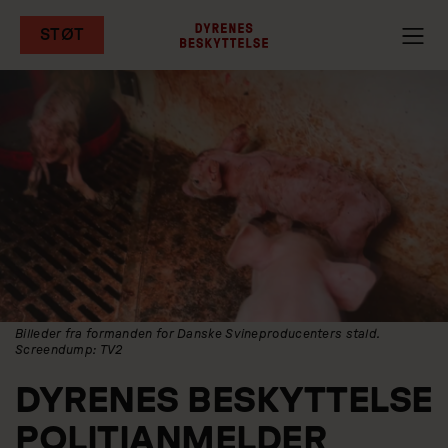
STØT
Gå
til
hovedindhold
Billeder fra formanden for Danske Svineproducenters stald.
Screendump: TV2
DYRENES BESKYTTELSE
POLITIANMELDER