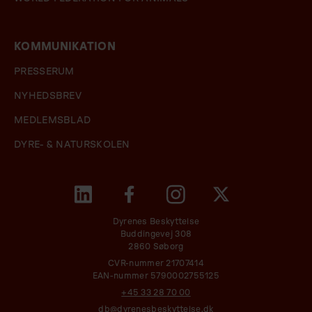
KOMMUNIKATION
PRESSERUM
NYHEDSBREV
MEDLEMSBLAD
DYRE- & NATURSKOLEN
Dyrenes Beskyttelse
Buddingevej 308
2860 Søborg
CVR-nummer 21707414
EAN-nummer 5790002755125
+45 33 28 70 00
db@dyrenesbeskyttelse.dk