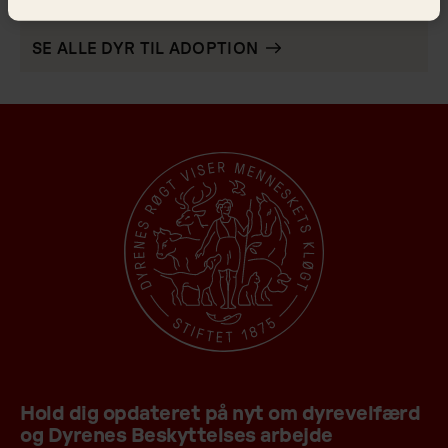
Alle dyr til adoption
SE ALLE DYR TIL ADOPTION
Hold dig opdateret på nyt om dyrevelfærd
og Dyrenes Beskyttelses arbejde