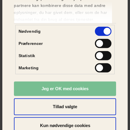
partnere kan kombinere disse data med andre
oplysninger, du har givet dem, eller som de har
indsamlet fra din brug af deres tjenester.
Samtykkevalg
Nødvendig
Præferencer
Statistik
Marketing
Her er dyreredderne
Dyrenes Beskyttelse har flere end 350 dyrereddere,
Jeg er OK med cookies
som arbejder frivilligt for organisationen. De kaldes
kredsformænd og er fordelt over hele landet for at
tage hånd om lokale dyrerednings- og
Tillad valgte
dyreværnssager. Hvert år hjælper kredsformændene
i flere end 20.000 sager om nødstedte eller
misrøgtede dyr.
SE ALLE KREDSFORMÆND
Kun nødvendige cookies