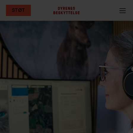
STØT
Gå
til
hovedindhold