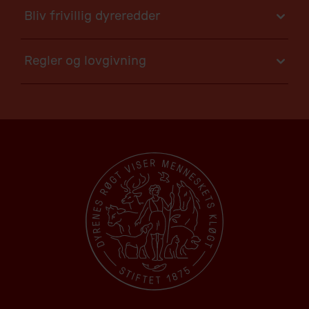
Bliv frivillig dyreredder
Regler og lovgivning