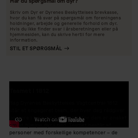
Har du spørgsmål om dyr?
Skriv om Dyr er Dyrenes Beskyttelses brevkasse,
hvor du kan få svar på spørgsmål om foreningens
holdninger, arbejde og generelle forhold om dyr.
Hvis du ikke finder svar i årsberetningen eller på
hjemmesiden, kan du skrive hertil for mere
information.
STIL ET SPØRGSMÅL
Teamet i 1812
Bag Dyrenes Beskyttelses Vagtcentral 1812
står et engageret team, der hver dag rådgiver
borgere i hele landet. Fælles for dem er ønsket
om at hjælpe dyr i nød. Teamet består af
personer med forskellige kompetencer – de