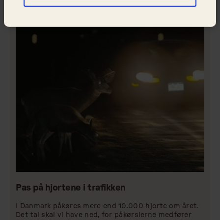
Pas på hjortene i trafikken
I Danmark påkøres mere end 10.000 hjorte om året.
Det tal skal vi have ned, for påkørslerne medfører