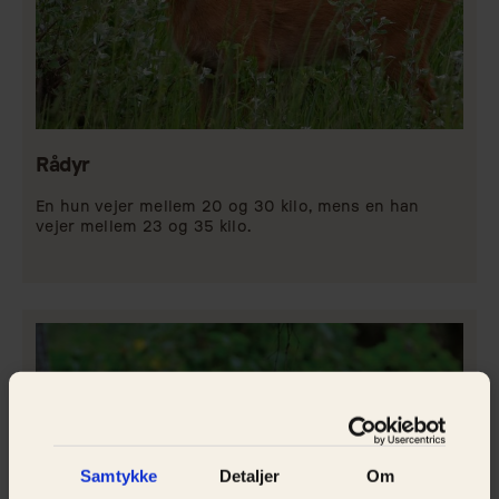
Rådyr
En hun vejer mellem 20 og 30 kilo, mens en han
vejer mellem 23 og 35 kilo.
Samtykke
Detaljer
Om