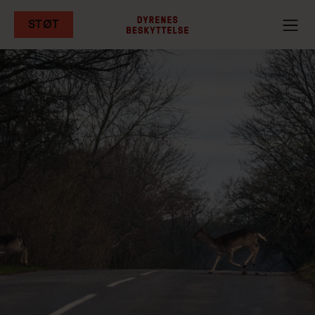
STØT
Gå
til
hovedindhold