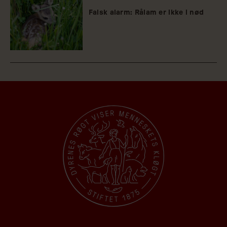
Falsk alarm: Rålam er ikke i nød