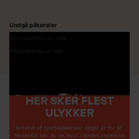
Undgå påkørsler
Hvis uheldet er ude
Påkørslerne er her
HER SKER FLEST
ULYKKER
Antallet af hjortepåkørsler stiger år for år.
Nedenfor kan du se, hvor i landet ulykkerne