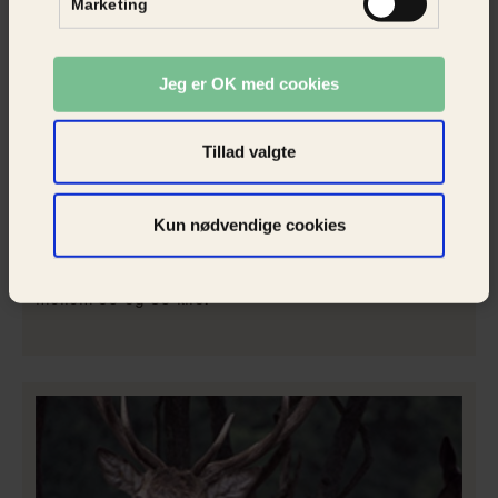
Marketing
Jeg er OK med cookies
Tillad valgte
Kun nødvendige cookies
Sika
En hun vejer mellem 35 og 45 kilo, mens en han vejer
mellem 50 og 80 kilo.