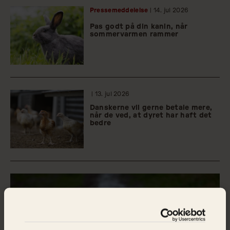
Pressemeddelelse
| 14.
jul
2026
Pas godt på din kanin, når
sommervarmen rammer
| 13.
jul
2026
Danskerne vil gerne betale mere,
når de ved, at dyret har haft det
bedre