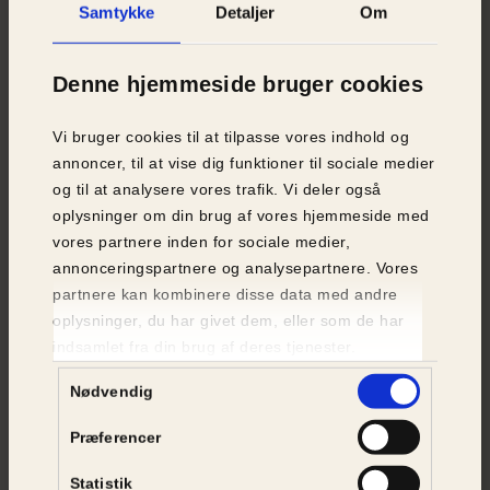
Samtykke
Detaljer
Om
Denne hjemmeside bruger cookies
Vi bruger cookies til at tilpasse vores indhold og
annoncer, til at vise dig funktioner til sociale medier
og til at analysere vores trafik. Vi deler også
oplysninger om din brug af vores hjemmeside med
vores partnere inden for sociale medier,
Artikel
| 13.
juli
2026
annonceringspartnere og analysepartnere. Vores
partnere kan kombinere disse data med andre
Deloitte-rapport: Økologi er en gevinst
oplysninger, du har givet dem, eller som de har
for hollandsk samfund
indsamlet fra din brug af deres tjenester.
Samtykkevalg
Nødvendig
Artikel
| 08.
jul
2026
Bondi fik en ny chance
Præferencer
Statistik