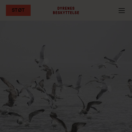
STØT
Gå
til
hovedindhold