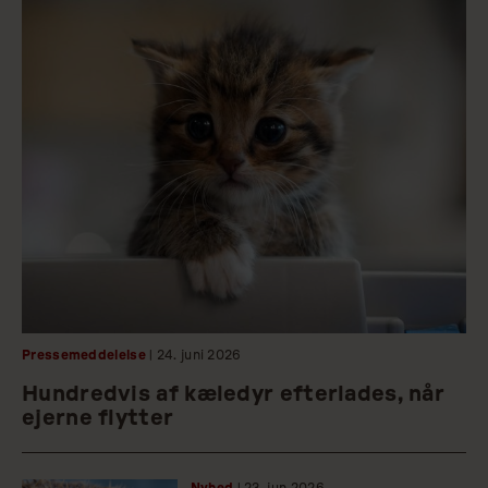
Pressemeddelelse
| 24.
juni
2026
Hundredvis af kæledyr efterlades, når
ejerne flytter
Nyhed
| 23.
jun
2026