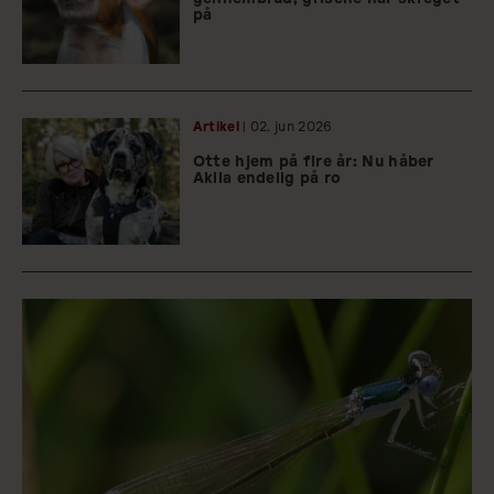
på
Artikel
| 02.
jun
2026
Otte hjem på fire år: Nu håber
Akila endelig på ro