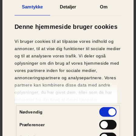
Samtykke
Detaljer
Om
Denne hjemmeside bruger cookies
Vi bruger cookies til at tilpasse vores indhold og
annoncer, til at vise dig funktioner til sociale medier
og til at analysere vores trafik. Vi deler også
oplysninger om din brug af vores hjemmeside med
vores partnere inden for sociale medier,
annonceringspartnere og analysepartnere. Vores
Artikel
| 11.
juni
2026
partnere kan kombinere disse data med andre
27 katte fyldte hus og have
oplysninger, du har givet dem, eller som de har
indsamlet fra din brug af deres tjenester.
Samtykkevalg
Artikel
| 10.
jun
2026
Nødvendig
Efterladt i skoven: Tre nyfødte
killinger fundet uden deres mor
Præferencer