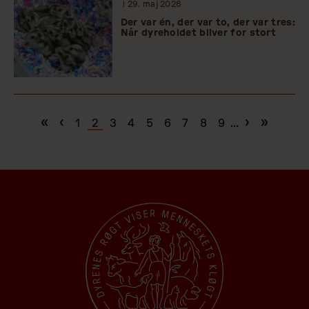
| 29.
maj
2026
Der var én, der var to, der var tres:
Når dyreholdet bliver for stort
Første side
«
Forrige side
‹
Næste side
›
Sidste side
»
Page
1
Nuværende
2
Page
3
Page
4
Page
5
Page
6
Page
7
Page
8
Page
9
…
Sideinddeling
side