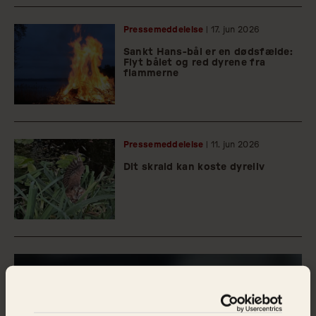
Pressemeddelelse
| 17.
jun
2026
Sankt Hans-bål er en dødsfælde:
Flyt bålet og red dyrene fra
flammerne
Pressemeddelelse
| 11.
jun
2026
Dit skrald kan koste dyreliv