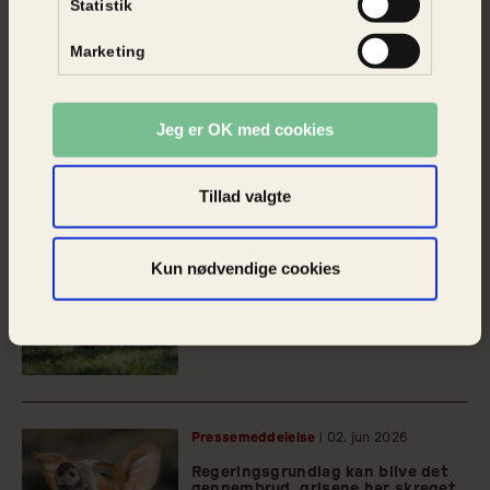
Statistik
Marketing
Artikel
| 09.
jun
2026
Sådan køber du god dyrevelfærd
Jeg er OK med cookies
fremover
Tillad valgte
Artikel
| 09.
jun
2026
Kun nødvendige cookies
Sommerguide: Sådan rejser du
med din hund
Pressemeddelelse
| 02.
jun
2026
Regeringsgrundlag kan blive det
gennembrud, grisene har skreget