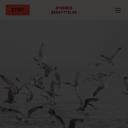
STØT
Gå
til
hovedindhold