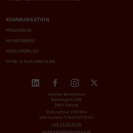
KOMMUNIKATION
PRESSERUM
NYHEDSBREV
MEDLEMSBLAD
DYRE- & NATURSKOLEN
Dyrenes Beskyttelse
Buddingevej 308
2860 Søborg
CVR-nummer 21707414
EAN-nummer 5790002755125
+45 33 28 70 00
db@dyrenesbeskyttelse.dk