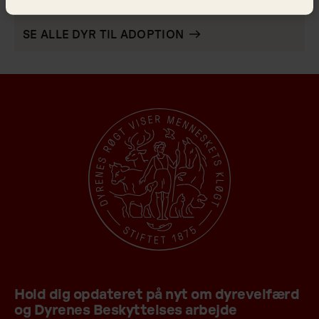
Alle dyr til adoption
SE ALLE DYR TIL ADOPTION
Hold dig opdateret på nyt om dyrevelfærd
og Dyrenes Beskyttelses arbejde