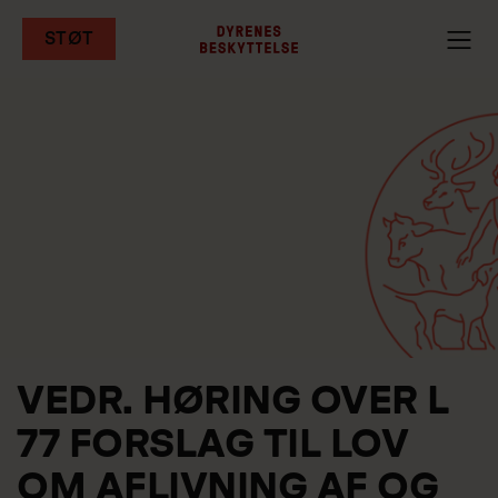
STØT
Gå
til
hovedindhold
VEDR. HØRING OVER L
77 FORSLAG TIL LOV
OM AFLIVNING AF OG