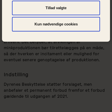
bestemmelser om myndighedsbeføjelser,
miljømæssige forhold og kompensation til
Tillad valgte
minkavlerne. Vedrørende sidstnævnte skal det dog
kort bemærkes, at Dyrenes Beskyttelse håber, at
Kun nødvendige cookies
avlerne vil blive kompenseret i et rimeligt og
proportionalt omfang, ligesom både avlerne og de
på farmene ansatte bør hjælpes videre til andre
erhverv. Det betyder, at afviklingen af
minkproduktionen bør tilrettelægges på en måde,
så der hverken er incitament eller mulighed for
eventuel senere genoptagelse af produktionen.
Indstilling
Dyrenes Beskyttelse støtter forslaget, men
anbefaler et permanent forbud fremfor et forbud
gældende til udgangen af 2021.