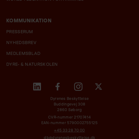
KOMMUNIKATION
PRESSERUM
NYHEDSBREV
MEDLEMSBLAD
DYRE- & NATURSKOLEN
Dyrenes Beskyttelse
Buddingevej 308
2860 Søborg
CVR-nummer 21707414
EAN-nummer 5790002755125
+45 33 28 70 00
db@dyrenesbeskyttelse.dk