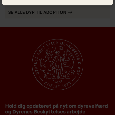
Alle dyr til adoption
SE ALLE DYR TIL ADOPTION
Hold dig opdateret på nyt om dyrevelfærd
og Dyrenes Beskyttelses arbejde