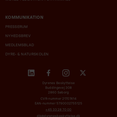
KOMMUNIKATION
PRESSERUM
NYHEDSBREV
MEDLEMSBLAD
DYRE- & NATURSKOLEN
Dyrenes Beskyttelse
Buddingevej 308
2860 Søborg
CVR-nummer 21707414
EAN-nummer 5790002755125
+45 33 28 70 00
db@dyrenesbeskyttelse.dk