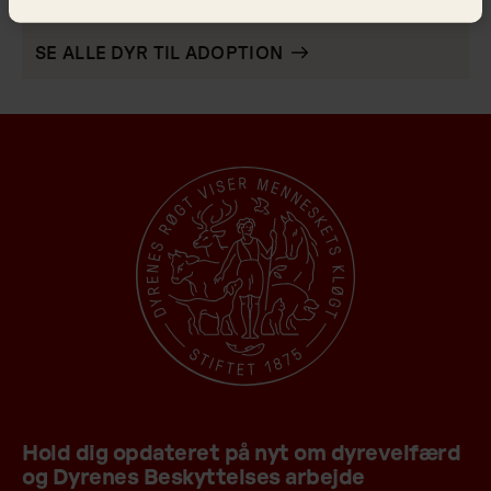
Alle dyr til adoption
SE ALLE DYR TIL ADOPTION
Hold dig opdateret på nyt om dyrevelfærd
og Dyrenes Beskyttelses arbejde