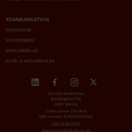
KOMMUNIKATION
PRESSERUM
NYHEDSBREV
MEDLEMSBLAD
DYRE- & NATURSKOLEN
Dyrenes Beskyttelse
Buddingevej 308
2860 Søborg
CVR-nummer 21707414
EAN-nummer 5790002755125
+45 33 28 70 00
db@dyrenesbeskyttelse.dk