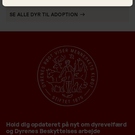
Alle dyr til adoption
SE ALLE DYR TIL ADOPTION
Hold dig opdateret på nyt om dyrevelfærd
og Dyrenes Beskyttelses arbejde