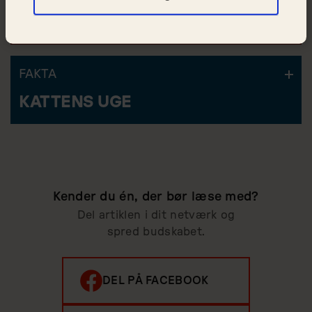
Temple Bar Beautiful Banshee
Victor Vræl
FAKTA
KATTENS UGE
Kender du én, der bør læse med?
Del artiklen i dit netværk og
spred budskabet.
DEL PÅ FACEBOOK