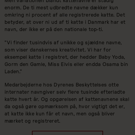
Men variationen blandt kattenavne er stadig
enorm. De ti mest udbredte navne dækker kun
omkring ni procent af alle registrerede katte. Det
betyder, at over ni ud af ti katte i Danmark har et
navn, der ikke er på den nationale top-ti.
”Vi finder tusindvis af unikke og sjældne navne,
som viser danskernes kreativitet. Vi har for
eksempel katte i registret, der hedder Baby Yoda,
Gorm den Gamle, Miss Elvis eller endda Osama bin
Laden.”
Medarbejderne hos Dyrenes Beskyttelses otte
internater navngiver selv flere tusinde efterladte
katte hvert år. Og opgørelsen af kattenavnene skal
da også gøre opmærksom på, hvor vigtigt det er,
at katte ikke kun får et navn, men også bliver
mærket og registreret.