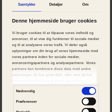
Samtykke
Detaljer
Om
Denne hjemmeside bruger cookies
Vi bruger cookies til at tilpasse vores indhold og
Årets Dyreven er en stor anerkendelse
annoncer, til at vise dig funktioner til sociale medier
og til at analysere vores trafik. Vi deler også
Selv er iværksætterparret meget glade for
oplysninger om din brug af vores hjemmeside med
anerkendelsen fra Dyrenes Beskyttelse. Vejen ind i
vores partnere inden for sociale medier,
plantekødets verden virkede dog som et oplagt
annonceringspartnere og analysepartnere. Vores
valg:
partnere kan kombinere disse data med andre
- I 2015 får vi FNs verdensmål og Paris aftalen, og
oplysninger, du har givet dem, eller som de har
pludselig bliver klima og bæredygtighed noget folk
indsamlet fra din brug af deres tjenester.
i almindelighed forstår og taler om. Den almene
Samtykkevalg
Nødvendig
dansker forstår nu, at vi skal have reduceret vores
kødforbrug, hvis planeten skal være et godt sted
Præferencer
at være. Det var her vi besluttede os for at
accelerere Hanegals produktion af plantebaserede
Statistik