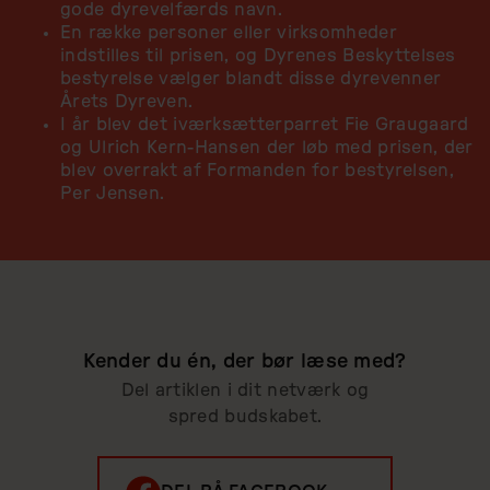
gode dyrevelfærds navn.
En række personer eller virksomheder
indstilles til prisen, og Dyrenes Beskyttelses
bestyrelse vælger blandt disse dyrevenner
Årets Dyreven.
I år blev det iværksætterparret Fie Graugaard
og Ulrich Kern-Hansen der løb med prisen, der
blev overrakt af Formanden for bestyrelsen,
Per Jensen.
Kender du én, der bør læse med?
Del artiklen i dit netværk og
spred budskabet.