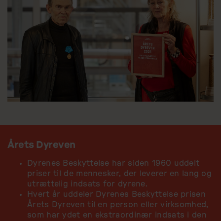
Årets Dyreven
Dyrenes Beskyttelse har siden 1960 uddelt
priser til de mennesker, der leverer en lang og
utrættelig indsats for dyrene.
Hvert år uddeler Dyrenes Beskyttelse prisen
Årets Dyreven til en person eller virksomhed,
som har ydet en ekstraordinær indsats i den