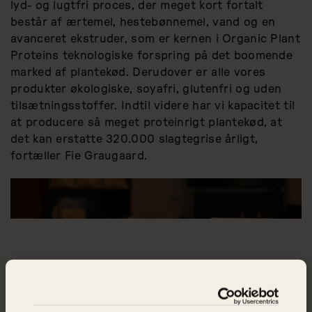
lyd- og lugtfri proces, der meget kort fortalt
består af ærtemel, hestebønnemel, vand og en
avanceret ekstruder, som er kernen i Organic Plant
Proteins teknologiske forspring på det boomende
marked af plantekød. Derudover er alle vores
produkter økologiske, soyafri, glutenfri og uden
tilsætningsstoffer. Indtil videre har vi kapacitet til
at producere så meget proteinrigt plantekød, at
det kan erstatte 320.000 slagtegrise årligt,
fortæller Fie Graugaard.