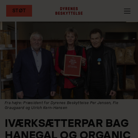
STØT
Gå
til
hovedindhold
Fra højre: Præsident for Dyrenes Beskyttelse Per Jensen, Fie
Graugaard og Ulrich Kern-Hansen
IVÆRKSÆTTERPAR BAG
HANEGAL OG ORGANIC