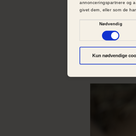
Udgifter
annonceringspartnere og a
givet dem, eller som de har
Når man har håndt
alligevel kun med
Samtykkevalg
Nødvendig
udgifter, som føl
Kaniner skal til 
akut til dyrlæge,
de får det dårlig
Kun nødvendige coo
og vaccination. D
mindre beløb kan
dyrelægeregninge