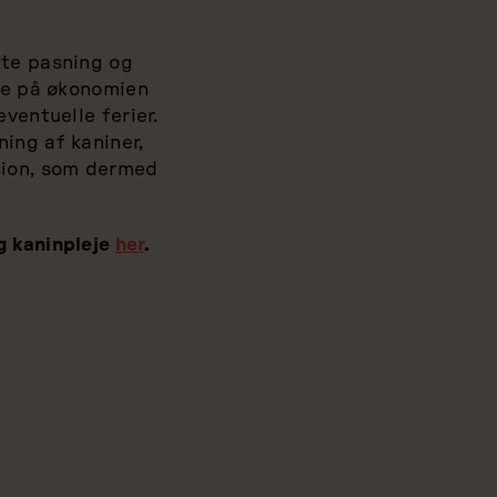
tte pasning og
ære på økonomien
ventuelle ferier.
ing af kaniner,
sion, som dermed
g kaninpleje
her
.