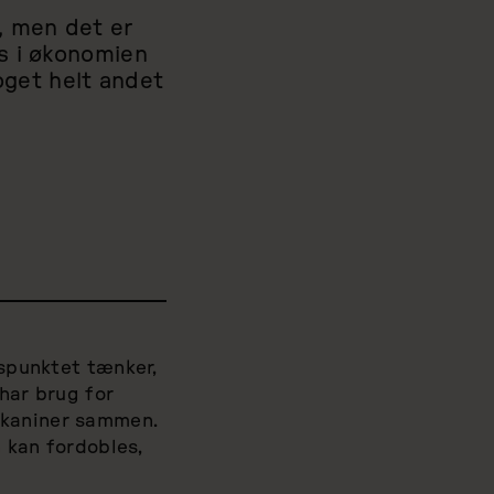
, men det er
ds i økonomien
noget helt andet
gspunktet tænker,
har brug for
 kaniner sammen.
n kan fordobles,