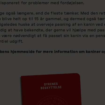
isponeret for problemer med fordøjelsen.
nge også længere, end de fleste tænker. Med den re
n blive helt op til 15 år gammel, og dermed også t
igeledes huske at overveje pasning af en kanin ved e
dig at have bekendte, der gerne vil hjælpe med pasn
 være nødvendigt at få passet sin kanin via en pen
tiel udgift.
kkens hjemmeside for mere information om kaniner o