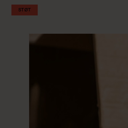
STØT
Gå
til
hovedindhold