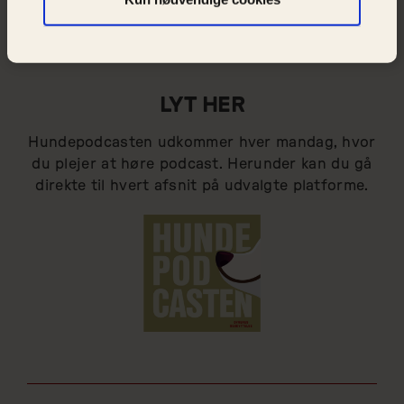
Dyrenes Beskyttelse.
LYT HER
Hundepodcasten udkommer hver mandag, hvor
du plejer at høre podcast. Herunder kan du gå
direkte til hvert afsnit på udvalgte platforme.