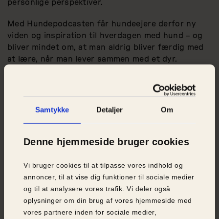
personlige perspektiver.
Med Hundepodcasten får hundeejere derfor ny
viden og inspiration til hverdagen med hund – og
bliver mindet om, at man aldrig bliver færdig med
at lære, når man lever sammen med et dyr.
Hundepodcasten har premiere 1. september og
udkommer på alle podcastplatforme og via
Dyrenes Beskyttelses kanaler. I første afsnit
Samtykke
Detaljer
Om
dykker Jens Jokumsen, Nomi Forchhammer og
Katrine Nygaard ned i de vigtigste årsager til, at
hunde bliver omplaceret – og stiller spørgsmålet:
Denne hjemmeside bruger cookies
Burde man have et hundekørekort, før man bliver
hundeejer?
Vi bruger cookies til at tilpasse vores indhold og
annoncer, til at vise dig funktioner til sociale medier
og til at analysere vores trafik. Vi deler også
oplysninger om din brug af vores hjemmeside med
vores partnere inden for sociale medier,