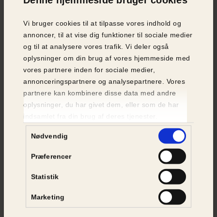
ikke have så store problemer med uønskede
killinger,” siger Jens Jokumsen, chef for familiedyr
Vi bruger cookies til at tilpasse vores indhold og
i Dyrenes Beskyttelse.
annoncer, til at vise dig funktioner til sociale medier
og til at analysere vores trafik. Vi deler også
oplysninger om din brug af vores hjemmeside med
vores partnere inden for sociale medier,
Kender du én, der bør læse med?
annonceringspartnere og analysepartnere. Vores
Del artiklen i dit netværk og
partnere kan kombinere disse data med andre
spred budskabet.
oplysninger, du har givet dem, eller som de har
indsamlet fra din brug af deres tjenester.
Samtykkevalg
Nødvendig
DEL PÅ FACEBOOK
Præferencer
DEL PÅ MAIL
Statistik
Marketing
KOPIER LINK