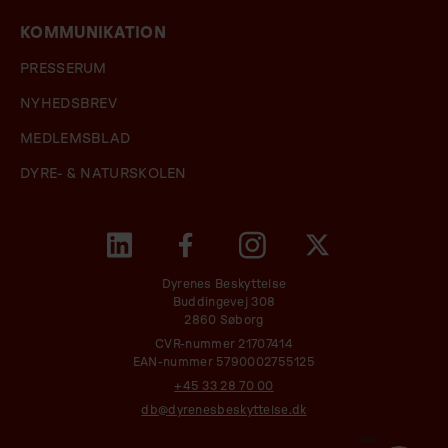
KOMMUNIKATION
PRESSERUM
NYHEDSBREV
MEDLEMSBLAD
DYRE- & NATURSKOLEN
Dyrenes Beskyttelse
Buddingevej 308
2860 Søborg
CVR-nummer 21707414
EAN-nummer 5790002755125
+45 33 28 70 00
db@dyrenesbeskyttelse.dk