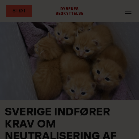
STØT
Gå
til
hovedindhold
SVERIGE INDFØRER
KRAV OM
NEUTRALISERING AF