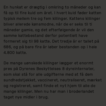
En hunkat er drægtig i omkring to måneder og kan
få op til fire kuld om året. I hvert kuld føder katten
typisk mellem tre og fem killinger. Kattens killinger
bliver allerede kønsmodne, når de er seks til ti
måneder gamle, og det efterfølgende år vil den
samme kattebestand derfor potentielt have
formeret sig til 98 katte. Det tredje år er tallet på
686, og på bare fire år løber bestanden op i hele
4.800 katte.
De mange uønskede killinger lægger et enormt
pres på Dyrenes Beskyttelses 8 dyreinternater,
som skal stå for alle udgifterne med at få dem
sundhedstjekket, vaccineret, neutraliseret, mærket
og registreret, samt finde et nyt hjem til alle de
mange killinger. Men nu har man i broderlandet
taget nye midler i brug.