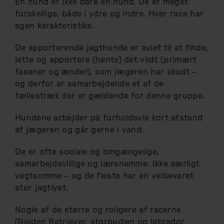
En hund er ikke bare en hund. De er meget
forskellige, både i ydre og indre. Hver race har
egen karakteristika.
De apporterende jagthunde er avlet til at finde,
lette og apportere (hente) det vildt (primært
fasaner og ænder), som jægeren har skudt –
og derfor er samarbejdende et af de
fællestræk der er gældende for denne gruppe.
Hundene arbejder på forholdsvis kort afstand
af jægeren og går gerne i vand.
De er ofte sociale og omgængelige,
samarbejdsvillige og lærenemme. Ikke særligt
vagtsomme – og de fleste har en velbevaret
stor jagtlyst.
Nogle af de større og roligere af racerne
(Golden Retriever, storpudlen og labrador