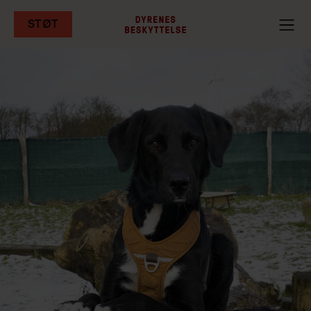
STØT
Gå
til
hovedindhold