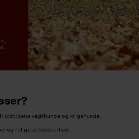
m,
 du
sser?
il oldtidens vagthunde og krigshunde.
ke og rolige selvsikkerhed.