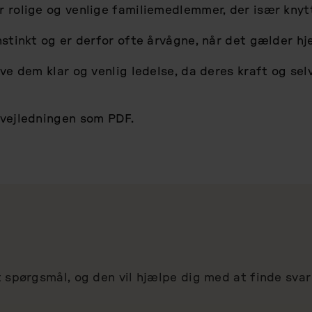
 rolige og venlige familiemedlemmer, der især knytt
nstinkt og er derfor ofte årvågne, når det gælder hj
ive dem klar og venlig ledelse, da deres kraft og s
svejledningen som PDF.
t spørgsmål, og den vil hjælpe dig med at finde sva