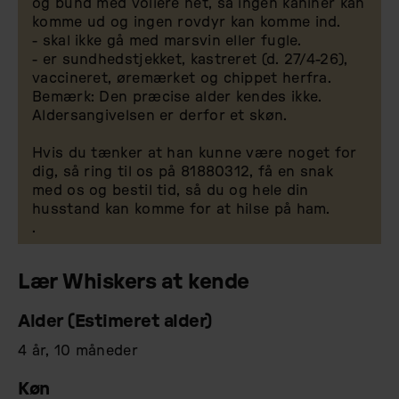
og bund med voliere net, så ingen kaniner kan
komme ud og ingen rovdyr kan komme ind.
- skal ikke gå med marsvin eller fugle.
- er sundhedstjekket, kastreret (d. 27/4-26),
vaccineret, øremærket og chippet herfra.
Bemærk: Den præcise alder kendes ikke.
Aldersangivelsen er derfor et skøn.
Hvis du tænker at han kunne være noget for
dig, så ring til os på 81880312, få en snak
med os og bestil tid, så du og hele din
husstand kan komme for at hilse på ham.
.
Lær
Whiskers
at kende
Alder (Estimeret alder)
4 år, 10 måneder
Køn