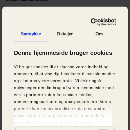
D-13202
IndeKanin
Nej
Samtykke
Detaljer
Om
Pelspleje
Denne hjemmeside bruger cookies
Lav
Kan bo med andre dyr
Vi bruger cookies til at tilpasse vores indhold og
annoncer, til at vise dig funktioner til sociale medier
Nej
og til at analysere vores trafik. Vi deler også
Kan med børn under 12 år
oplysninger om din brug af vores hjemmeside med
vores partnere inden for sociale medier,
Nej
annonceringspartnere og analysepartnere. Vores
partnere kan kombinere disse data med andre
Priser
oplysninger, du har givet dem, eller som de har
Se priser
indsamlet fra din brug af deres tjenester.