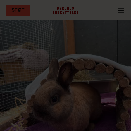
STØT
Gå
til
hovedindhold