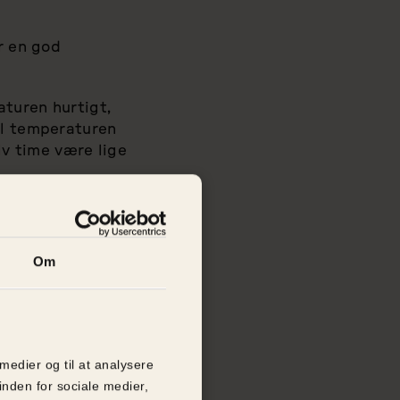
r en god
aturen hurtigt,
il temperaturen
lv time være lige
e, hvis man
Om
til enhver tid
 en iskold bil,
 medier og til at analysere
inden for sociale medier,