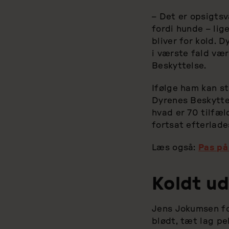
– Det er opsigtsv
fordi hunde – lig
bliver for kold. 
i værste fald vær
Beskyttelse.
Ifølge ham kan st
Dyrenes Beskyttel
hvad er 70 tilfæl
fortsat efterlade
Læs også:
Pas på
Koldt ude
Jens Jokumsen for
blødt, tæt lag pe