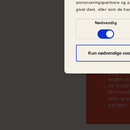
Forhol
annonceringspartnere og a
givet dem, eller som de har
bilen
Samtykkevalg
Nødvendig
Hvis det er a
nogle forhold
Lad hunde
Kun nødvendige coo
Sørg for
har muli
Hvis det
Læg en s
nogen bl
Jo mindr
din hund
seks gra
gangen.