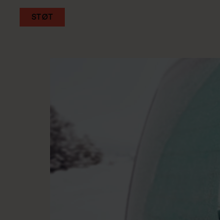
STØT
Gå
til
hovedindhold