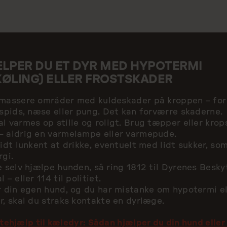
LPER DU ET DYR MED HYPOTERMI
ØLING) ELLER FROSTSKADER
massere områder med kuldeskader på kroppen – for 
espids, næse eller pung. Det kan forværre skaderne.
l varmes op stille og roligt. Brug tæpper eller krop
 aldrig en varmelampe eller varmepude.
lidt lunkent at drikke, eventuelt med lidt sukker, so
rgi.
e selv hjælpe hunden, så ring 1812 til Dyrenes Besky
 – eller 114 til politiet.
r din egen hund, og du har mistanke om hypotermi el
r, skal du straks kontakte en dyrlæge.
tehjælp til kæledyr: Sådan hjælper du din hund eller 