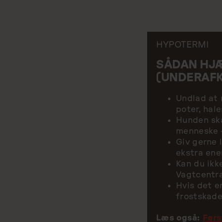
HYPOTERMI
SÅDAN HJÆ
(UNDERAFK
Undlad at 
poter, hal
Hunden ska
menneske –
Giv gerne 
ekstra ene
Kan du ikk
Vagtcentral
Hvis det e
frostskade
Læs også:
Førs