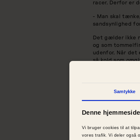
racer. Derfor er
- Man skal tænke,
sandsynlighed for
Det gælder ikke m
og som tommelfin
udenfor. Når det 
så kold som omgi
Jens Jokumsen op
eksempelvis skal 
Samtykke
- Selv om hunden k
være bedre for de
der kan gøre den 
Denne hjemmeside 
Vi bruger cookies til at tilp
vores trafik. Vi deler ogs