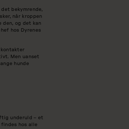
er det bekymrende,
sker, når kroppen
e den, og det kan
schef hos Dyrenes
 kontakter
tivt. Men uanset
 mange hunde
ftig underuld – et
findes hos alle