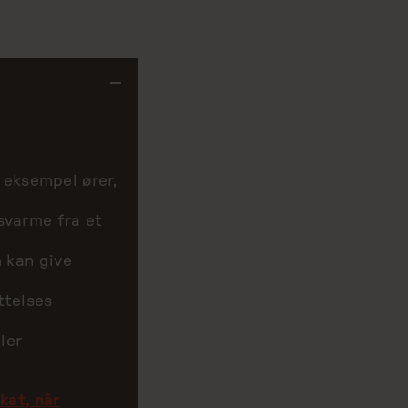
eksempel ører,
svarme fra et
m kan give
ttelses
ler
kat, når