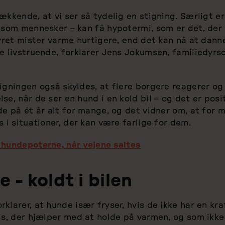
ækkende, at vi ser så tydelig en stigning. Særligt 
esom mennesker – kan få hypotermi, som er det, der 
Dyret mister varme hurtigere, end det kan nå at dann
e livstruende, forklarer Jens Jokumsen, familiedyr
igningen også skyldes, at flere borgere reagerer og
se, når de ser en hund i en kold bil – og det er posi
de på ét år alt for mange, og det vidner om, at for
s i situationer, der kan være farlige for dem.
 hundepoterne, når vejene saltes
 - koldt i bilen
klarer, at hunde især fryser, hvis de ikke har en kra
ls, der hjælper med at holde på varmen, og som ikke 