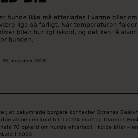
 at hunde ikke må efterlades i varme biler 
ære lige så farligt. Når temperaturen falder 
liver bilen hurtigt iskold, og det kan få alvor
for hunden.
25. november 2025
ter, at bekymrede borgere kontakter Dyrenes Beskyt
idde alene i en kold bil. I 2024 modtog Dyrenes Bes
hele 70 opkald om hunde efterladt i kolde biler – e
pkald i 2023.