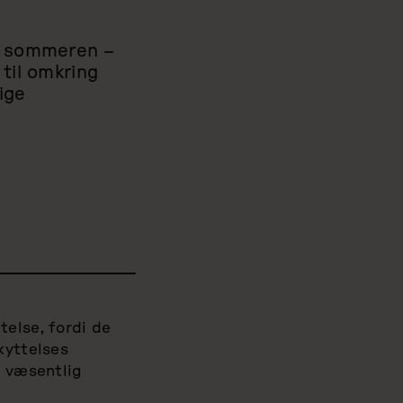
om sommeren –
til omkring
lige
telse, fordi de
kyttelses
n væsentlig