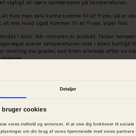
 det vigtigt at være opmærksom på temperaturen.
 at hvis man selv kunne komme til at fryse, så er de
, at ens hund også kommer til at fryse, siger han.
indst i biler. Når motoren er slukket, falder temper
gerregel svarer temperaturen inde i bilen hurtigt t
er omkring nul grader, kan bilen allerede efter en ha
velserne.
fordrer derfor til, at man lader hunden blive hjemm
ud at handle.
Detaljer
an virke trist over, at du forlader hjemmet, vil det 
n at blive hjemme i et varmt hus, frem for at sidde i
syg eller tage livet af den.
bruger cookies
asse vores indhold og annoncer, til at vise dig funktioner til sociale
å oplysninger om din brug af vores hjemmeside med vores partnere 