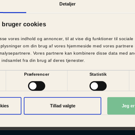
is. Om turbokyllingerne, som er avlet til at vokse så
Detaljer
ollapser under deres egen vægt. Om de mange min
eres triste liv i små bure på pelsfarme rundt omkring 
bruger cookies
.
læde i Dyrenes Beskyttelse, at der er stort fokus 
asse vores indhold og annoncer, til at vise dig funktioner til sociale
 europaparlamentarikere.
å oplysninger om din brug af vores hjemmeside med vores partnere 
nalysepartnere. Vores partnere kan kombinere disse data med and
 for stærke repræsentanter i EU-Parlamentet, og de
 indsamlet fra din brug af deres tjenester.
isen vil styrke dyrenes velfærd i Europa”, siger Britt
yttelse.
Præferencer
Statistik
r en af de 40 danske kandidater til Europa-Parlame
 på 10 løfter om bedre dyrevelfærd i EU. Et initiati
lavet i samarbejde med Eurogroup for Animals.
kies
Tillad valgte
Jeg e