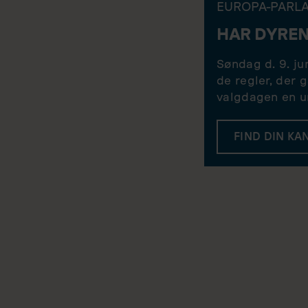
EUROPA-PARL
HAR DYREN
Søndag d. 9. j
de regler, der 
valgdagen en un
FIND DIN KA