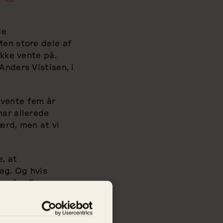
de
Men store dele af
ikke vente på.
Anders Vistisen, i
e vente fem år
har allerede
færd, men at vi
, at
ag. Og hvis
ing for Europas
seret mellem