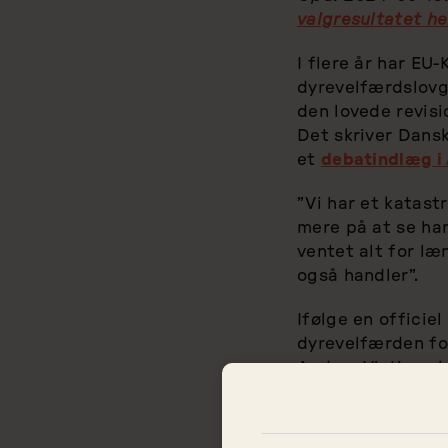
valgresultatet he
I flere år har EU
dyrevelfærdslovgi
den lovede revisi
Det skriver Dansk
et
debatindlæg i
”Vi har et katastr
mere på at se han
ventet alt for læ
også handler”.
Ifølge en offici
dyrevelfærden fo
Anders Vistisen b
dyr.
”Jeg taler eksemp