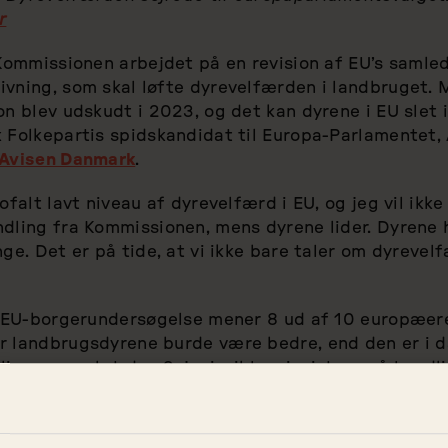
r
-Kommissionen arbejdet på en revision af EU’s samle
vning, som skal løfte dyrevelfærden i landbruget. 
on blev udskudt i 2023, og det kan dyrene i EU slet 
 Folkepartis spidskandidat til Europa-Parlamentet, 
 Avisen Danmark
.
ofalt lavt niveau af dyrevelfærd i EU, og jeg vil ikk
dling fra Kommissionen, mens dyrene lider. Dyrene 
nge. Det er på tide, at vi ikke bare taler om dyrevel
el EU-borgerundersøgelse mener 8 ud af 10 europæere
r landbrugsdyrene burde være bedre, end den er i d
liver genvalgt den 9. juni, vil han insistere på handl
elvis om søerne i svineproduktion, der må ligge fik