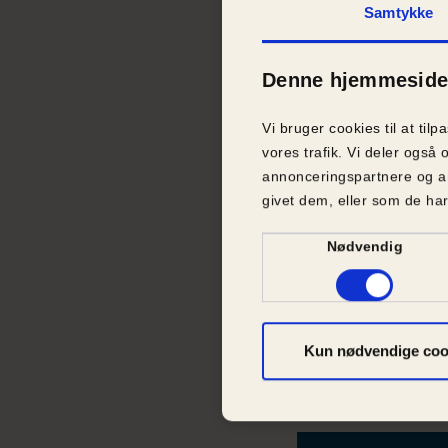
metalbøjler i ugev
Samtykke
mange nærmest k
tilbringer hele d
Denne hjemmeside 
han blandt andet
Det vækker stor g
Vi bruger cookies til at tilp
blandt de danske
vores trafik. Vi deler ogs
annonceringspartnere og a
”Dyrene har brug
givet dem, eller som de har
se, at Anders Vist
for Dyrenes Besk
Samtykkevalg
Nødvendig
Anders Vistisen e
har skrevet under
Beskyttelse har 
Kun nødvendige coo