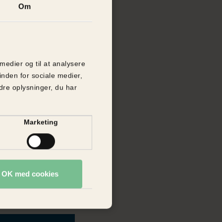
 hurtigt, at
Om
k og ræve, som
i Europa”, skriver
på dyrenes behov
 medier og til at analysere
inden for sociale medier,
re oplysninger, du har
t glæder mig at
a Riis, direktør
Marketing
ntsvalget, der
v, som Dyrenes
r OK med cookies