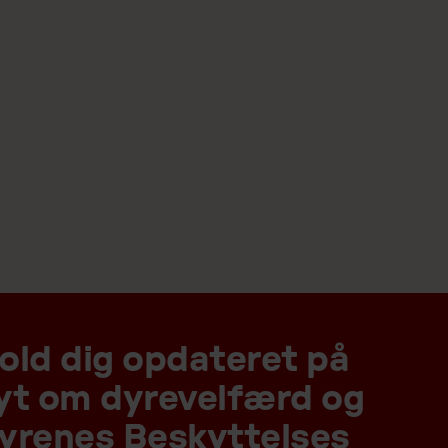
old dig opdateret på
yt om dyrevelfærd og
yrenes Beskyttelses