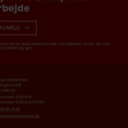
rbejde
TILMELD
idste nyt om dyrevelfærd direkte i din indbakke. Du kan når som
t framelde dig igen.
nes Beskyttelse
ingevej 308
0 Søborg
-nummer 21707414
-nummer 5790002755125
33 28 70 00
yrenesbeskyttelse.dk