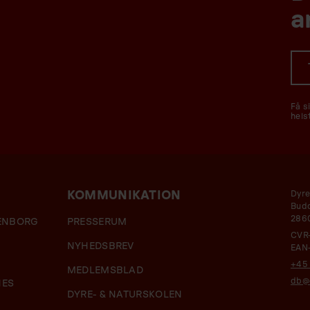
a
Få s
hels
KOMMUNIKATION
Dyre
Budd
286
HENBORG
PRESSERUM
CVR
NYHEDSBREV
EAN
+45 
MEDLEMSBLAD
db@d
NES
DYRE- & NATURSKOLEN