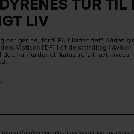
DYRENES TUR TIL 
GT LIV
og det gør de, fordi EU tillader det”. Sådan ly
ders Vistisen (DF) i et debatindlæg i Avise
 det, han kalder et ’katastrofalt lavt niveau’ 
EU.
24
 Dyrevelfærden sejrede til europaparlamentsvalget