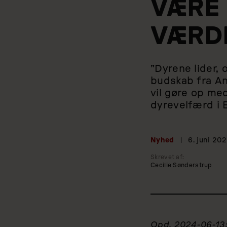
VÆRE 
VÆRDI
”Dyrene lider, 
budskab fra An
vil gøre op med
dyrevelfærd i 
Nyhed
|
6. juni 20
Skrevet af:
Cecilie Sønderstrup
Opd. 2024-06-13: