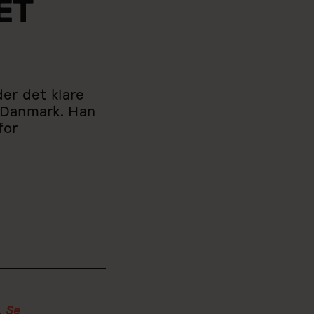
ET
der det klare
n Danmark. Han
for
.
Se