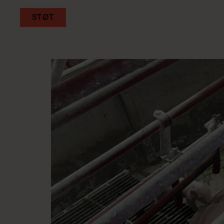
STØT
Gå
til
hovedindhold