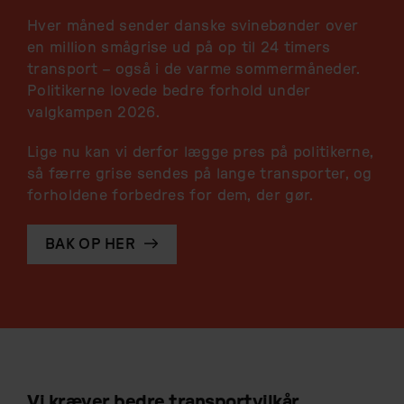
Hver måned sender danske svinebønder over
en million smågrise ud på op til 24 timers
transport – også i de varme sommermåneder.
P
olitikerne lovede bedre forhold under
valgkampen 2026.
Lige nu kan vi derfor lægge pres på politikerne,
så færre grise sendes på lange transporter, og
forholdene forbedres for dem, der gør.
BAK OP HER
Vi kræver bedre transportvilkår