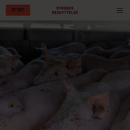
STØT
Gå
til
hovedindhold