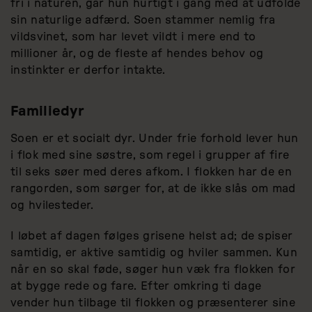
fri i naturen, går hun hurtigt i gang med at udfolde
sin naturlige adfærd. Soen stammer nemlig fra
vildsvinet, som har levet vildt i mere end to
millioner år, og de fleste af hendes behov og
instinkter er derfor intakte.
Familiedyr
Soen er et socialt dyr. Under frie forhold lever hun
i flok med sine søstre, som regel i grupper af fire
til seks søer med deres afkom. I flokken har de en
rangorden, som sørger for, at de ikke slås om mad
og hvilesteder.
I løbet af dagen følges grisene helst ad; de spiser
samtidig, er aktive samtidig og hviler sammen. Kun
når en so skal føde, søger hun væk fra flokken for
at bygge rede og fare. Efter omkring ti dage
vender hun tilbage til flokken og præsenterer sine