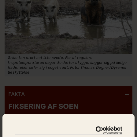
Grise kan stort set ikke svede. For at regulere
kropstemperaturen søger de derfor skygge, lægger sig på kølige
flader eller søler sig i noget vådt. Foto: Thomas Degner/Dyrenes
Beskyttelse
FAKTA
FIKSERING AF SOEN
Soen bliver fikseret før, under og efter fødslen
af sine unger. I alt omkring fem uger*. Mellem
fareboksens metalbøjler har hun ingen