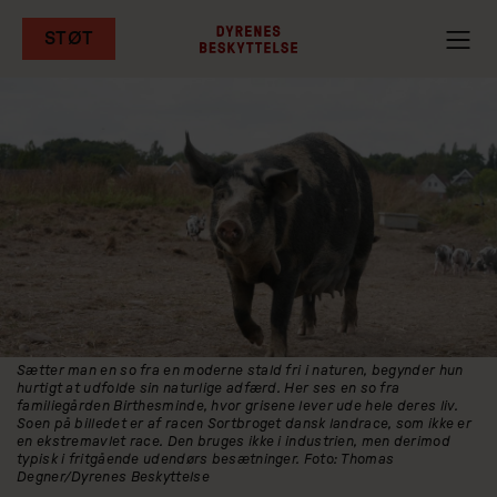
STØT
Gå
til
hovedindhold
Sætter man en so fra en moderne stald fri i naturen, begynder hun
hurtigt at udfolde sin naturlige adfærd. Her ses en so fra
familiegården Birthesminde, hvor grisene lever ude hele deres liv.
Soen på billedet er af racen Sortbroget dansk landrace, som ikke er
en ekstremavlet race. Den bruges ikke i industrien, men derimod
typisk i fritgående udendørs besætninger. Foto: Thomas
Degner/Dyrenes Beskyttelse