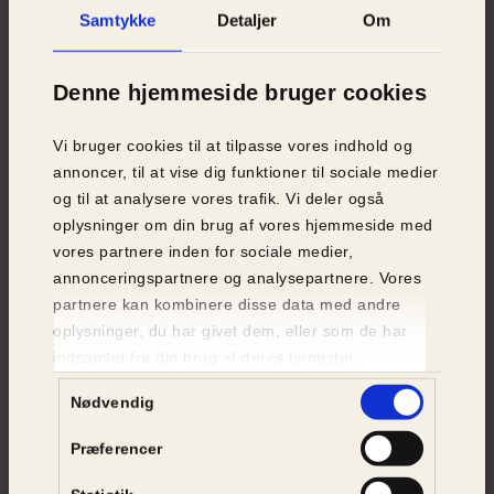
bevægelsesfrihed og ingen mulighed for at
Samtykke
Detaljer
Om
bygge rede. Når hun har født, kan hun ikke
vende sig rundt eller snuse til sine nyfødte
Denne hjemmeside bruger cookies
pattegrise. Hun kan kun lige akkurat stå op eller
ligge ned i metalbøjlerne.
Vi bruger cookies til at tilpasse vores indhold og
Over 95 procent af danske søer er fikseret i
annoncer, til at vise dig funktioner til sociale medier
store dele af deres liv.
og til at analysere vores trafik. Vi deler også
oplysninger om din brug af vores hjemmeside med
*
Dyrevelfærdsaftalen
betyder, at soen i
vores partnere inden for sociale medier,
fremtiden vil blive fikseret i kortere tid, men kun
annonceringspartnere og analysepartnere. Vores
i nybyggede stalde.
partnere kan kombinere disse data med andre
oplysninger, du har givet dem, eller som de har
indsamlet fra din brug af deres tjenester.
Bad, toilet og køling
Samtykkevalg
Nødvendig
Søerne kan stort set ikke svede, da de kun har
Præferencer
svedkirtler ved trynen. Derfor er de afhængige af
at regulere kropstemperaturen ved at søge skygge