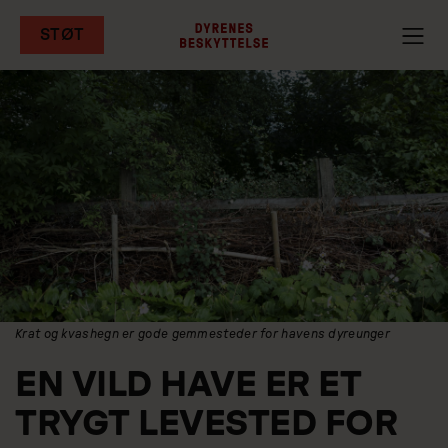
STØT
Gå
til
hovedindhold
Krat og kvashegn er gode gemmesteder for havens dyreunger
EN VILD HAVE ER ET
TRYGT LEVESTED FOR