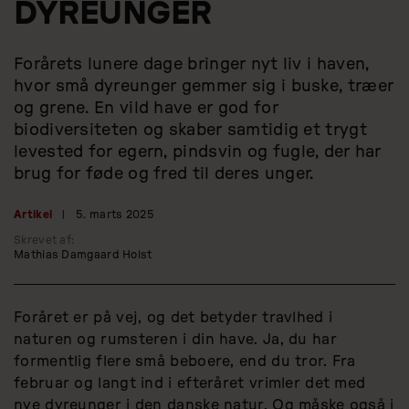
DYREUNGER
Forårets lunere dage bringer nyt liv i haven,
hvor små dyreunger gemmer sig i buske, træer
og grene. En vild have er god for
biodiversiteten og skaber samtidig et trygt
levested for egern, pindsvin og fugle, der har
brug for føde og fred til deres unger.
Artikel
|
5. marts 2025
Skrevet af:
Mathias Damgaard Holst
Foråret er på vej, og det betyder travlhed i
naturen og rumsteren i din have. Ja, du har
formentlig flere små beboere, end du tror. Fra
februar og langt ind i efteråret vrimler det med
nye dyreunger i den danske natur. Og måske også i