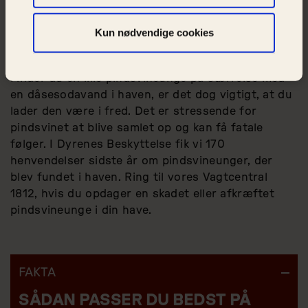
krogede grene fra træerne, kan du med fordel lade
dem ligge. En vild have med mange grene er gode
Kun nødvendige cookies
insekthoteller, der sørger for mad til pindsvinene.
Finder du en lille pindsvineunge på størrelse med
en dåsesodavand i haven, er det dog vigtigt, at du
lader den være i fred. Det er stressende for
pindsvinet at blive samlet op og kan få fatale
følger. I Dyrenes Beskyttelse fik vi 170
henvendelser sidste år om pindsvineunger, der
blev fundet i haven. Ring til vores Vagtcentral
1812, hvis du opdager en skadet eller afkræftet
pindsvineunge i din have.
FAKTA
SÅDAN PASSER DU BEDST PÅ