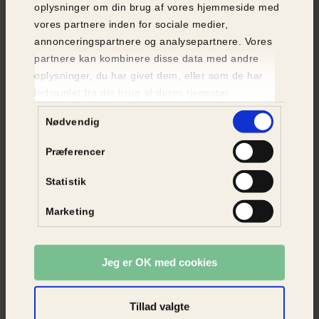
oplysninger om din brug af vores hjemmeside med
vores partnere inden for sociale medier,
annonceringspartnere og analysepartnere. Vores
partnere kan kombinere disse data med andre
oplysninger, du har givet dem, eller som de har
indsamlet fra din brug af deres tjenester.
Samtykkevalg
Nødvendig
I en vild have er der rig mulighed for føde til pindsvineungerne
Pindsvinene føder deres unger i skjulte reder. Ofte
Præferencer
i bunker af grene, blade eller tæt buskads. Når vi
Statistik
kommer til midten af april, vågner pindsvinene fra
deres vinterhi, og i starten af sommeren går
Marketing
parringssæsonen i gang. Pindsvineunger fødes
blinde og er helt afhængige af deres mor, men
efter omkring seks uger begynder de at udforske
Jeg er OK med cookies
verden på egen hånd.
Lader du haven gro vildt, får pindsvinene gode
Tillad valgte
steder at skjule sig. Har du for eksempel gamle,