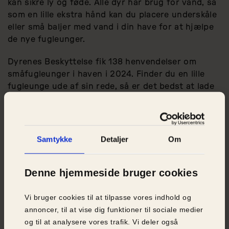
kan sikre ly og føde. Alle dyr har brug for vand, så
som en lille ekstra hånd kan du placere underskåle
eller små baljer med vand i din have for at hjælpe
de nye fugleunger.
Dyrenes Beskyttelse fik 138 henvendelser om
småfugleunger i haven i 2024. Finder du en lille
fugleunge ude af sin rede, så er det bedst at lade
den være. Forældrene er formentlig i nærheden og
vil fortsat fodre den. Ser fugleungen medtaget
eller skadet ud, så tøv ikke med at ringe 1812.
Samtykke
Detaljer
Om
De piggede pindsvineunger
Denne hjemmeside bruger cookies
Vi bruger cookies til at tilpasse vores indhold og
annoncer, til at vise dig funktioner til sociale medier
og til at analysere vores trafik. Vi deler også