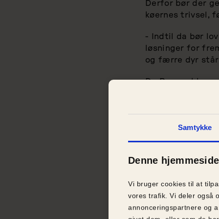
Derfor bør der g
køernes trivsel, f
- Indtil da bør l
løsninger for fr
og færre dyr står
Da Bovaer blev g
stoffets effekt p
køernes trivsel. D
- Køer er ikke pr
Samtykke
må aldrig reducer
rejse sig, og lan
Denne hjemmeside 
hensynet til at 
hensynet til de d
Vi bruger cookies til at tilp
Aarhus Universit
vores trafik. Vi deler ogs
køernes velfærd. 
annonceringspartnere og a
2028.
givet dem, eller som de har