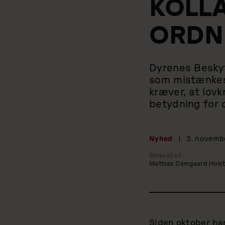
KOLLA
ORDN
Dyrenes Beskyt
som mistænkes f
kræver, at lov
betydning for 
Nyhed
|
3. novemb
Skrevet af:
Mathias Damgaard Hols
Siden oktober ha