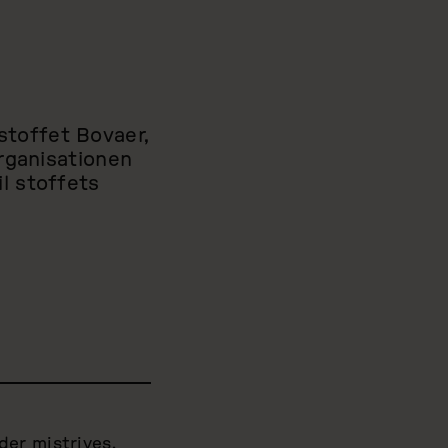
stoffet Bovaer,
Organisationen
l stoffets
er mistrives,