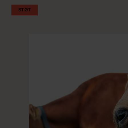
STØT
Gå
til
hovedindhold