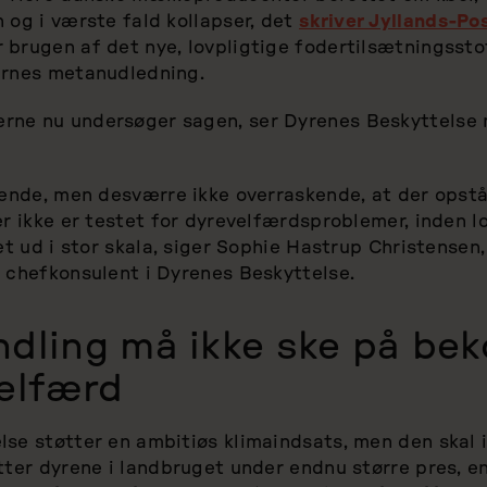
 og i værste fald kollapser, det
skriver Jyllands-Po
 brugen af det nye, lovpligtige fodertilsætningssto
ernes metanudledning.
ne nu undersøger sagen, ser Dyrenes Beskyttelse 
igende, men desværre ikke overraskende, at der ops
er ikke er testet for dyrevelfærdsproblemer, inden l
let ud i stor skala, siger Sophie Hastrup Christensen,
 chefkonsulent i Dyrenes Beskyttelse.
dling må ikke ske på bek
elfærd
se støtter en ambitiøs klimaindsats, men den skal 
tter dyrene i landbruget under endnu større pres, en