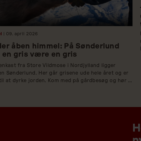
l
| 09.
april
2026
er åben himmel: På Sønderlund
 en gris være en gris
enkast fra Store Vildmose i Nordjylland ligger 
n Sønderlund. Her går grisene ude hele året og er 
il at dyrke jorden. Kom med på gårdbesøg og hør 
Jonstrup fortælle, hvad der overrasker folk mest, 
e møder hans grise.
H
n