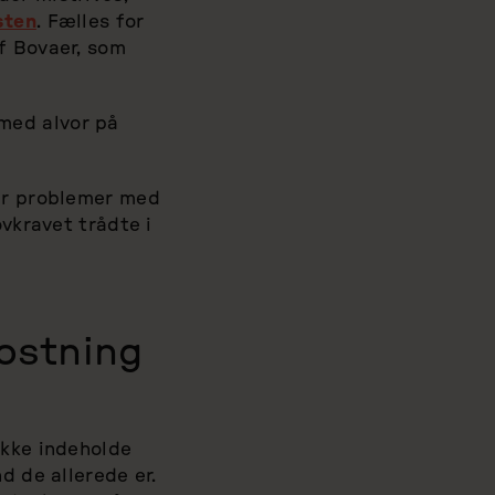
sten
. Fælles for
f Bovaer, som
med alvor på
tår problemer med
ovkravet trådte i
ostning
ikke indeholde
d de allerede er.