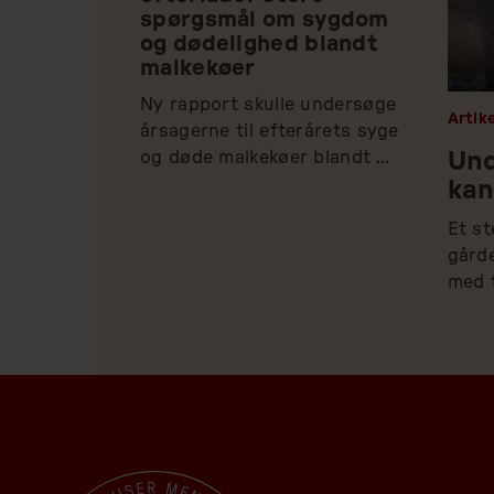
spørgsmål om sygdom
og dødelighed blandt
malkekøer
Ny rapport skulle undersøge 
Artike
årsagerne til efterårets syge 
og døde malkekøer blandt 
Und
kvæg fordret med klimastoffet 
kan
Bovaer. Men den er ifølge 
Et st
Dyrenes Beskyttelse 
gårde
mangelfuld og giver ikke svar 
med t
på væsentlige spørgsmål.
Keld 
når d