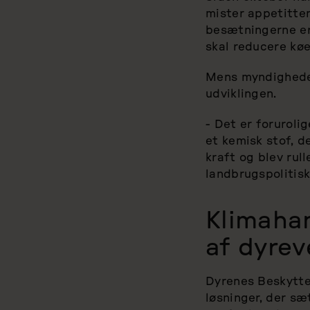
mister appetitten
besætningerne er
skal reducere kø
Mens myndigheder
udviklingen.
- Det er forurol
et kemisk stof, d
kraft og blev rul
landbrugspolitisk
Klimahan
af dyrev
Dyrenes Beskyttel
løsninger, der sæ