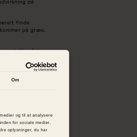
ndvirkning på
nerelt finde
r kommer på græs,
umentation for
irkning af
s velbefindende
Om
 dyr, der ikke kan
stem, hvor
forud for
 medier og til at analysere
betydning for
inden for sociale medier,
rventes klar i
re oplysninger, du har