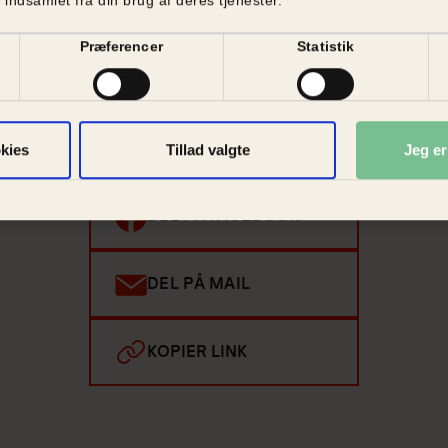
Præferencer
Statistik
Kender du én, der bør læse med?
Del artiklen i dit netværk og spred budskabet.
kies
Tillad valgte
Jeg e
DEL PÅ FACEBOOK
DEL PÅ MAIL
KOPIER LINK