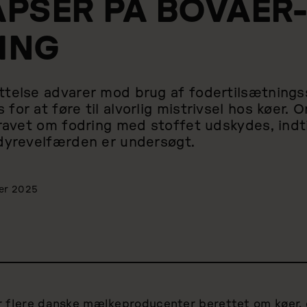
PSER PÅ BOVAER-
ING
telse advarer mod brug af fodertilsætnings
or at føre til alvorlig mistrivsel hos køer. 
kravet om fodring med stoffet udskydes, indti
dyrevelfærden er undersøgt.
er 2025
t
r flere danske mælkeproducenter berettet om køer, d