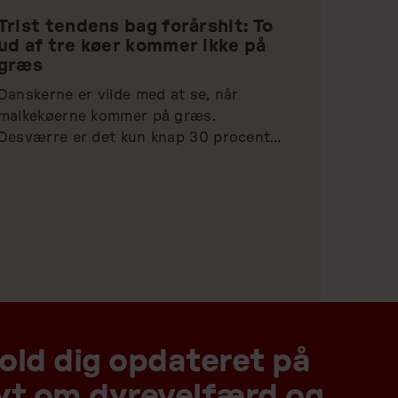
Trist tendens bag forårshit: To
ud af tre køer kommer ikke på
græs
Danskerne er vilde med at se, når 
malkekøerne kommer på græs. 
Desværre er det kun knap 30 procent 
af køerne, der får fornøjelsen. Dyrenes 
Beskyttelse frygter, at nye tiltag 
fremover vil holde endnu flere køer i 
staldene
old dig opdateret på
yt om dyrevelfærd og