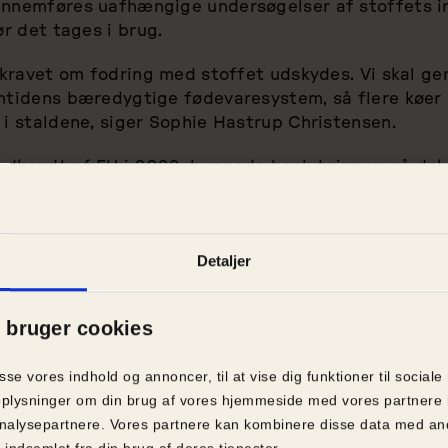
ennemføres uafhængige undersøgelser af stoffets i
ør det tages i brug.
ovkravet om fodring med stoffet udskydes. Vi skal ge
emtidens bæredygtige fødevaresystem, så flere køe
 i staldene, siger Sophie Hastrup Christensen.
odkendt af EU i 2022, byggede beslutningen på dok
å klima og fødevaresikkerhed, men ikke for dets påv
et er en alvorlig mangel.
oduktionsenheder. De er sansende individer, og dere
Detaljer
es til en fodnote i et klimaregnskab. Når vi hører om
dmænd, der må aflive syge køer, vidner det om et sy
bruger cookies
holde hånden under et enorm dyretungt landbrug går 
yrene.
asse vores indhold og annoncer, til at vise dig funktioner til sociale
et
er i øjeblikket i gang med at undersøge Bovaers 
å oplysninger om din brug af vores hjemmeside med vores partnere 
Projektet er det første af sin art, og resultaterne fo
nalysepartnere. Vores partnere kan kombinere disse data med and
 indsamlet fra din brug af deres tjenester.