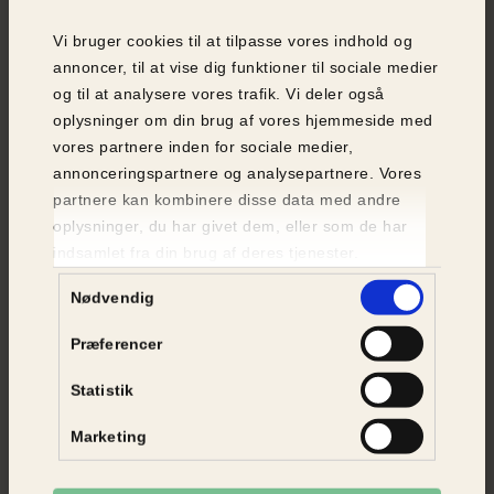
aktivering og trygge rammer hver eneste dag.
Vi bruger cookies til at tilpasse vores indhold og
Læs Dyrenes Beskyttelses pasningsvejledning for
annoncer, til at vise dig funktioner til sociale medier
katt
e her
og til at analysere vores trafik. Vi deler også
oplysninger om din brug af vores hjemmeside med
vores partnere inden for sociale medier,
annonceringspartnere og analysepartnere. Vores
partnere kan kombinere disse data med andre
oplysninger, du har givet dem, eller som de har
indsamlet fra din brug af deres tjenester.
Samtykkevalg
Nødvendig
Præferencer
Statistik
Marketing