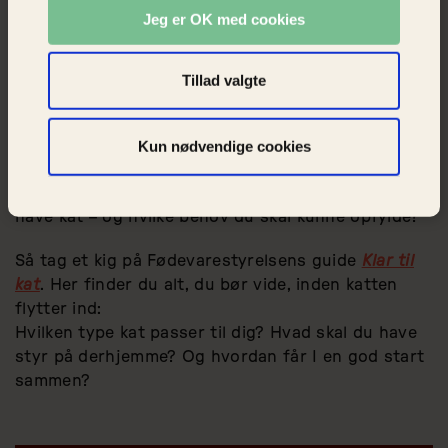
Jeg er OK med cookies
Tillad valgte
Dyrenes Beskyttelses Vagtcentral 1812 modtager hvert år flere
hundrede anmeldelser om dumpede katte.
Kun nødvendige cookies
Er du klar til kat?
Vil du sætte dig bedre ind i, hvad det kræver at
have kat – og hvilke behov du skal kunne opfylde?
Så tag et kig på Fødevarestyrelsens guide
Klar til
kat
. Her finder du alt, du bør vide, inden katten
flytter ind:
Hvilken type kat passer til dig? Hvad skal du have
styr på derhjemme? Og hvordan får I en god start
sammen?