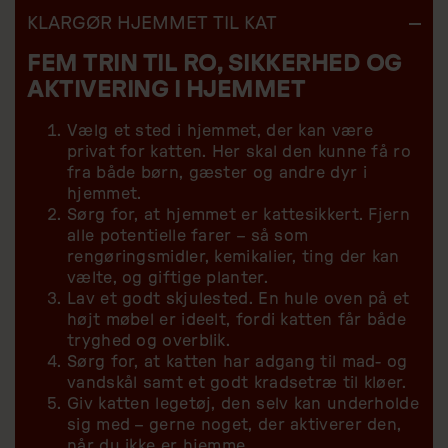
KLARGØR HJEMMET TIL KAT
FEM TRIN TIL RO, SIKKERHED OG
AKTIVERING I HJEMMET
Vælg et sted i hjemmet, der kan være
privat for katten. Her skal den kunne få ro
fra både børn, gæster og andre dyr i
hjemmet.
Sørg for, at hjemmet er kattesikkert. Fjern
alle potentielle farer – så som
rengøringsmidler, kemikalier, ting der kan
vælte, og giftige planter.
Lav et godt skjulested. En hule oven på et
højt møbel er ideelt, fordi katten får både
tryghed og overblik.
Sørg for, at katten har adgang til mad- og
vandskål samt et godt kradsetræ til kløer.
Giv katten legetøj, den selv kan underholde
sig med – gerne noget, der aktiverer den,
når du ikke er hjemme.