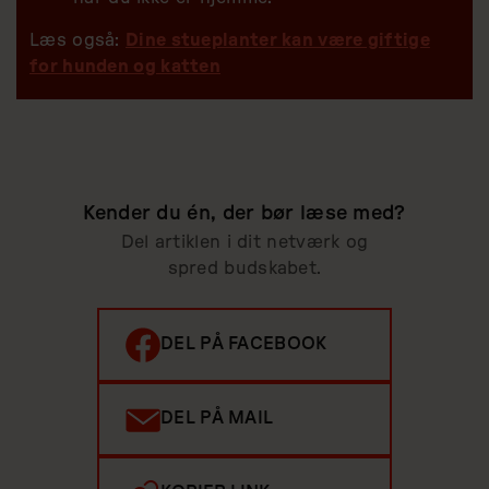
Læs også:
Dine stueplanter kan være giftige
for hunden og katten
Kender du én, der bør læse med?
Del artiklen i dit netværk og
spred budskabet.
DEL PÅ FACEBOOK
DEL PÅ MAIL