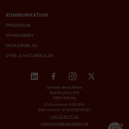
KOMMUNIKATION
PRESSERUM
NYHEDSBREV
MEDLEMSBLAD
DYRE- & NATURSKOLEN
Dyrenes Beskyttelse
Buddingevej 308
2860 Søborg
CVR-nummer 21707414
EAN-nummer 5790002755125
+45 33 28 70 00
db@dyrenesbeskyttelse.dk
1