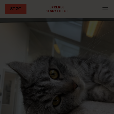
STØT
Gå
til
hovedindhold