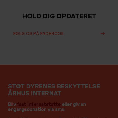
HOLD DIG OPDATERET
FØLG OS PÅ FACEBOOK
STØT DYRENES BESKYTTELSE
ÅRHUS INTERNAT
Bliv
f
ast internatstøtte
eller giv en
engangsdonation via sms: