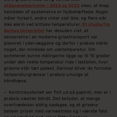
stikprøvekontroller i 2022 og 2023
viser, at knap
halvdelen af systemerne er fejlbehæftede: Nogle
måler forkert, andre virker slet ikke, og flere slår
ikke alarm ved kritiske temperaturer.
Et studie fra
Aarhus Universitet
har desuden vist, at
sensorerne i en moderne grisetransport var
placeret i ydervæggene og derfor i praksis målte
noget, der mindede om udetemperatur. Om
sommeren kunne målingerne ligge op til 10 grader
under den reelle temperatur inde i lastbilen, hvor
grisene står tæt pakket. Dermed bliver de formelle
temperaturgrænser i praksis umulige at
håndhæve.
– Kontrolsystemet ser fint ud på papiret, men er i
praksis næsten blindt. Det betyder, at mange
overtrædelser aldrig opdages, og at grisene
betaler prisen med varmestress og i værste fald