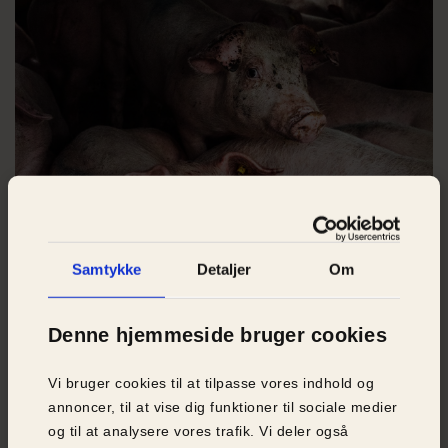
Antallet af politianmeldelser er faldet markant, selv om der
fortsat konstateres mange overtrædelser. Foto: Dyrenes
Beskyttelse
Femte lag: Transportfirmaer slipper
Samtykke
Detaljer
Om
afsted med svigt
Selv i de sager, der faktisk politianmeldes, ender
Denne hjemmeside bruger cookies
transportørerne alt for sjældent med en straf. En
gennemgang af 21 konkrete sager om alt for varme
Vi bruger cookies til at tilpasse vores indhold og
grisetransporter i sommeren 2022 viser, at én sag
annoncer, til at vise dig funktioner til sociale medier
har resulteret i en bøde, mens 14 afsluttede sager
og til at analysere vores trafik. Vi deler også