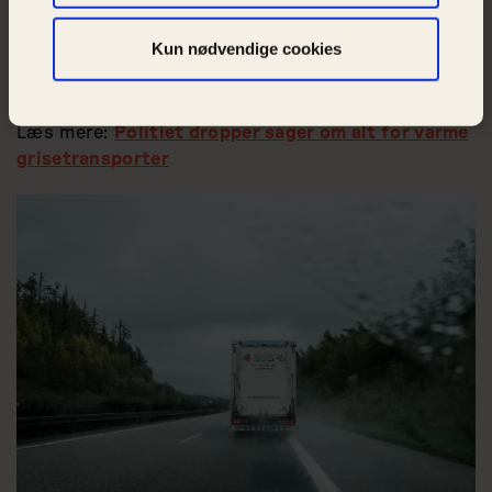
alt for varme transporter falder til jorden, viser
det, at de nuværende regler og redskaber på
Kun nødvendige cookies
tværs af landegrænser ganske enkelt ikke
beskytter dyrene, siger Ditte Erichsen.
Læs mere:
Politiet dropper sager om alt for varme
grisetransporter