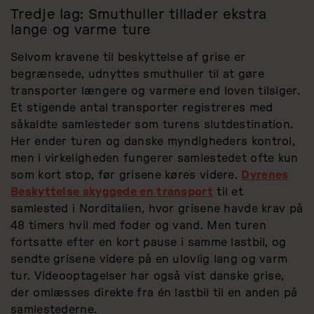
Tredje lag: Smuthuller tillader ekstra
lange og varme ture
Selvom kravene til beskyttelse af grise er
begrænsede, udnyttes smuthuller til at gøre
transporter længere og varmere end loven tilsiger.
Et stigende antal transporter registreres med
såkaldte samlesteder som turens slutdestination.
Her ender turen og danske myndigheders kontrol,
men i virkeligheden fungerer samlestedet ofte kun
som kort stop, før grisene køres videre.
Dyrenes
Beskyttelse skyggede en transport
til et
samlested i Norditalien, hvor grisene havde krav på
48 timers hvil med foder og vand. Men turen
fortsatte efter en kort pause i samme lastbil, og
sendte grisene videre på en ulovlig lang og varm
tur. Videooptagelser har også vist danske grise,
der omlæsses direkte fra én lastbil til en anden på
samlestederne.