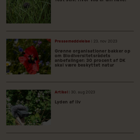
Test selv: Hvor vild er din have?
Pressemeddelelse
| 23.
nov
2023
Grønne organisationer bakker op
om Biodiversitetsrådets
anbefalinger: 30 procent af DK
skal være beskyttet natur
Artikel
| 30.
aug
2023
Lyden af liv