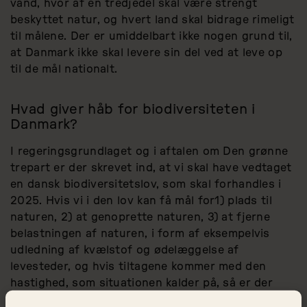
vand, hvor af en tredjedel skal være strengt
beskyttet natur, og hvert land skal bidrage rimeligt
til målene. Der er umiddelbart ikke nogen grund til,
at Danmark ikke skal levere sin del ved at leve op
til de mål nationalt.
Hvad giver håb for biodiversiteten i
Danmark?
I regeringsgrundlaget og i aftalen om Den grønne
trepart er der skrevet ind, at vi skal have vedtaget
en dansk biodiversitetslov, som skal forhandles i
2025. Hvis vi i den lov kan få mål for1) plads til
naturen, 2) at genoprette naturen, 3) at fjerne
belastningen af naturen, i form af eksempelvis
udledning af kvælstof og ødelæggelse af
levesteder, og hvis tiltagene kommer med den
hastighed, som situationen kalder på, så er der
håb om at vende udviklingen.