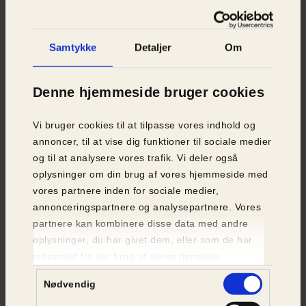
”Vi ved jo godt, hvad der skal til, og hvordan vi kan
gøre det. Så nu drejer det sig om at sørge for de
Samtykke
Detaljer
Om
mekanismer, der betyder, at det kan betale sig at
beskytte og genoprette natur frem for at
ødelægge den," fortæller Signe Normand.
Denne hjemmeside bruger cookies
Vi bruger cookies til at tilpasse vores indhold og
annoncer, til at vise dig funktioner til sociale medier
og til at analysere vores trafik. Vi deler også
Naturen skal have plads, tid
oplysninger om din brug af vores hjemmeside med
vores partnere inden for sociale medier,
og kvalitet. Vi skal have
annonceringspartnere og analysepartnere. Vores
mere, bedre og større
partnere kan kombinere disse data med andre
natur, og det skal være nu,
oplysninger, du har givet dem, eller som de har
indsamlet fra din brug af deres tjenester.
hvis det skal lykkes at
Samtykkevalg
vende tabet af danske
Nødvendig
arter