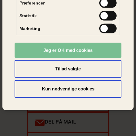
Præferencer
Professor Signe Normand, forperson for
Statistik
Biodiversitetsrådet
Marketing
Jeg er OK med cookies
Kender du én, der bør læse med?
Tillad valgte
Del artiklen i dit netværk og
spred budskabet.
Kun nødvendige cookies
DEL PÅ FACEBOOK
DEL PÅ MAIL