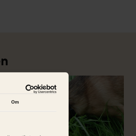
en
Om