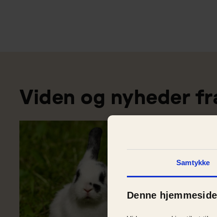
Sideinddeling
Viden og nyheder fr
Samtykke
Denne hjemmeside 