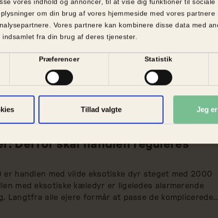
asse vores indhold og annoncer, til at vise dig funktioner til sociale
å oplysninger om din brug af vores hjemmeside med vores partnere 
nalysepartnere. Vores partnere kan kombinere disse data med and
 indsamlet fra din brug af deres tjenester.
Præferencer
Statistik
kies
Tillad valgte
Jeg e
elelse
| 12.
april
2021
er: Derfor skal handlen reguleres
 er handlen med vilde eksotiske dyr steget med 2000 
len med eksotiske kæledyr er ligeledes alarmerende 
. Langtfra alle ejere formår at passe de komplicerede 
renes Beskyttelse opfordrer derfor til, at handlen med 