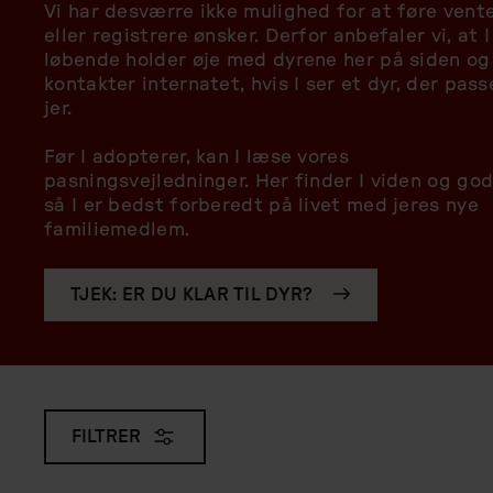
Vi har desværre ikke mulighed for at føre vente
eller registrere ønsker. Derfor anbefaler vi, at I
løbende holder øje med dyrene her på siden og
kontakter internatet, hvis I ser et dyr, der passe
jer.
Før I adopterer, kan I læse vores
pasningsvejledninger. Her finder I viden og god
så I er bedst forberedt på livet med jeres nye
familiemedlem.
TJEK: ER DU KLAR TIL DYR?
FILTRER