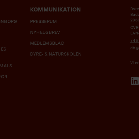
KOMMUNIKATION
Dyre
Budd
286
HENBORG
PRESSERUM
CVR
NYHEDSBREV
EAN
+45 
MEDLEMSBLAD
db@d
NES
DYRE- & NATURSKOLEN
Vi e
IMALS
FOR