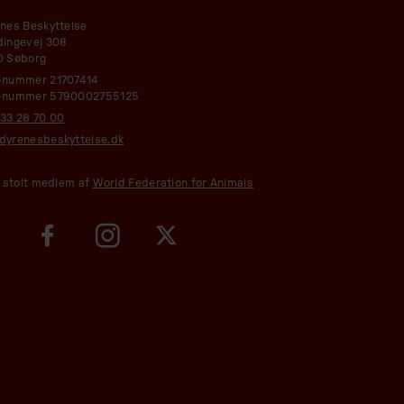
nes Beskyttelse
ingevej 308
0 Søborg
-nummer 21707414
-nummer 5790002755125
33 28 70 00
yrenesbeskyttelse.dk
r stolt medlem af
World Federation for Animals