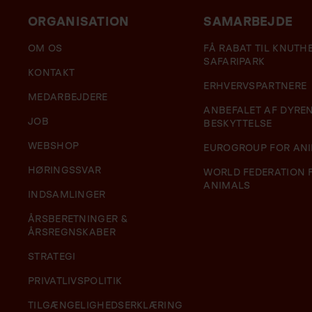
ORGANISATION
SAMARBEJDE
OM OS
FÅ RABAT TIL KNUT
SAFARIPARK
KONTAKT
ERHVERVSPARTNERE
MEDARBEJDERE
ANBEFALET AF DYRE
JOB
BESKYTTELSE
WEBSHOP
EUROGROUP FOR AN
HØRINGSSVAR
WORLD FEDERATION 
ANIMALS
INDSAMLINGER
ÅRSBERETNINGER &
ÅRSREGNSKABER
STRATEGI
PRIVATLIVSPOLITIK
TILGÆNGELIGHEDSERKLÆRING