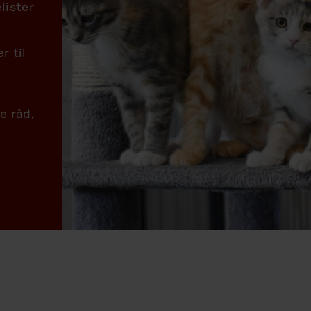
lister
r til
e råd,