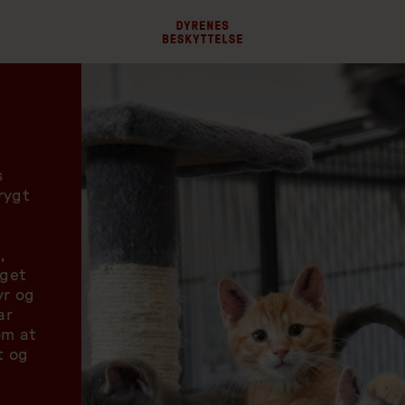
s
rygt
,
eget
yr og
ar
om at
t og