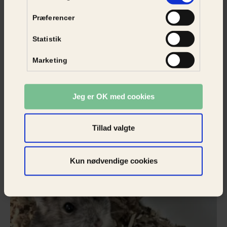
Præferencer
Statistik
Betina
Marketing
Har ventet på nyt hjem (dage)
126
Internat
Roskilde Internat
Jeg er OK med cookies
Tillad valgte
Kun nødvendige cookies