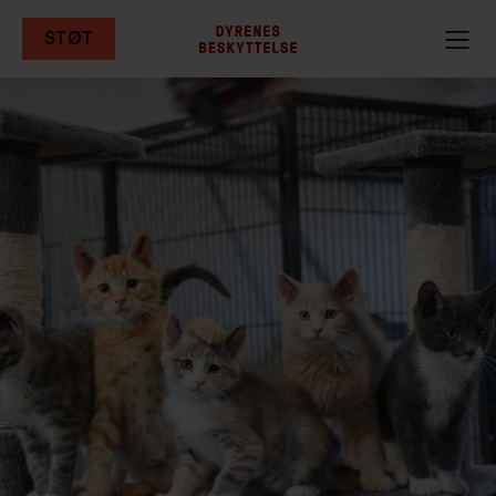
STØT
Gå
til
hovedindhold