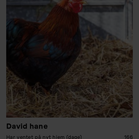
David hane
Har ventet på nyt hjem (dage)
166