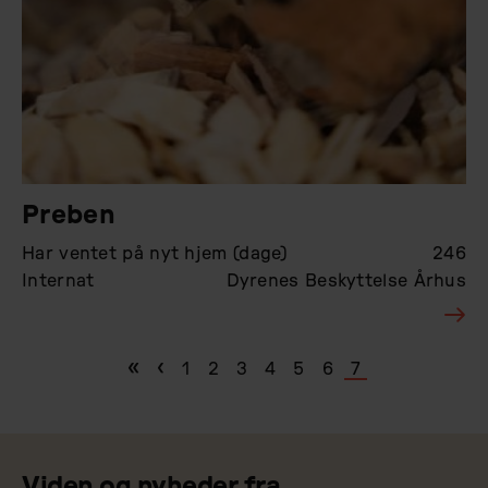
Preben
Har ventet på nyt hjem (dage)
246
Internat
Dyrenes Beskyttelse Århus
Første side
«
Forrige side
‹
Page
1
Page
2
Page
3
Page
4
Page
5
Page
6
Nuværende
7
Sideinddeling
side
Viden og nyheder fra