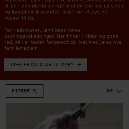
ventelister eller registrere ønsker. Derfor anbefaler
vi, at I løbende holder øje med dyrene her på siden
og kontakter internatet, hvis I ser et dyr, der
passer til jer.
Før I adopterer, kan I læse vores
pasningsvejledninger. Her finder I viden og gode
råd, så I er bedst forberedt på livet med jeres nye
familiemedlem.
TJEK: ER DU KLAR TIL DYR?
159 dyr
FILTRER