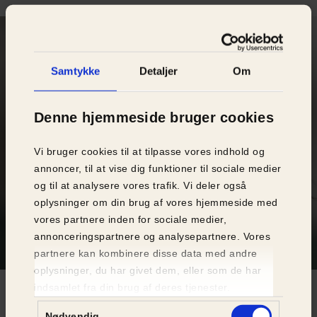
Samtykke
Detaljer
Om
Denne hjemmeside bruger cookies
Vi bruger cookies til at tilpasse vores indhold og
annoncer, til at vise dig funktioner til sociale medier
og til at analysere vores trafik. Vi deler også
oplysninger om din brug af vores hjemmeside med
vores partnere inden for sociale medier,
annonceringspartnere og analysepartnere. Vores
partnere kan kombinere disse data med andre
HAR JEG TID OG PLADS TIL EN
oplysninger, du har givet dem, eller som de har
HUND?
indsamlet fra din brug af deres tjenester.
Samtykkevalg
Nødvendig