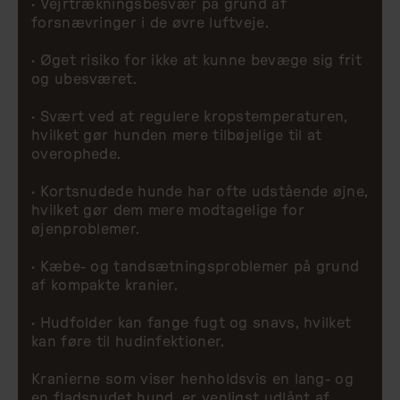
· Vejrtrækningsbesvær på grund af
forsnævringer i de øvre luftveje.
· Øget risiko for ikke at kunne bevæge sig frit
og ubesværet.
· Svært ved at regulere kropstemperaturen,
hvilket gør hunden mere tilbøjelige til at
overophede.
· Kortsnudede hunde har ofte udstående øjne,
hvilket gør dem mere modtagelige for
øjenproblemer.
· Kæbe- og tandsætningsproblemer på grund
af kompakte kranier.
· Hudfolder kan fange fugt og snavs, hvilket
kan føre til hudinfektioner.
Kranierne som viser henholdsvis en lang- og
en fladsnudet hund, er venligst udlånt af