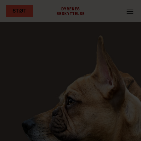
STØT
Gå
til
hovedindhold