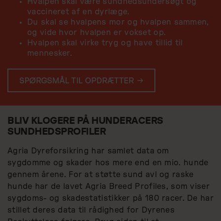
Hvalpen skal være sundhedsundersøgt og
vaccineret af en dyrlæge.
Du skal se hvalpens mor og hvalpen sammen,
og vide hvor hvalpen er vokset op.
Hvalpen skal virke tryg og have tillid til
mennesker.
BLIV KLOGERE PÅ HUNDERACERS
SUNDHEDSPROFILER
Agria Dyreforsikring har samlet data om
sygdomme og skader hos mere end en mio. hunde
gennem årene. For at støtte sund avl og raske
hunde har de lavet Agria Breed Profiles, som viser
sygdoms- og skadestatistikker på 180 racer. De har
stillet deres data til rådighed for Dyrenes