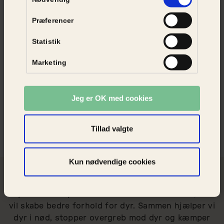
Ud over de overvejelser, som bedst mulig
sikrer dig, at du får en sund hund, skal du
Præferencer
også sikre dig, at du har tid, plads og luft i
økonomien. Når du skal vælge en race, er der
Statistik
nemlig også vigtige overvejelser, du skal gøre
dig for at sikre, at livet med hunden bliver så
Marketing
godt, som du drømmer om. Nogle racer har
brug for lange gåture og aktivering, mens
andre trives bedre med kortere ture og flere
Jeg er OK med cookies
klap.
LÆS MERE
Tillad valgte
Kun nødvendige cookies
STØT DYRENE
Dyrenes Beskyttelse er et fællesskab for alle, der
vil skabe bedre forhold for dyr. Sammen hjælper vi
dyr i nød, stopper overgreb mod dyr og kæmper