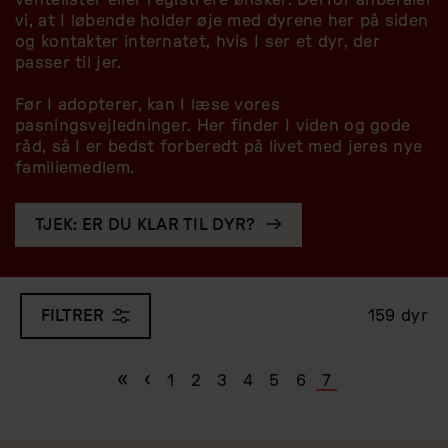
ventelister eller registrere ønsker. Derfor anbefaler
vi, at I løbende holder øje med dyrene her på siden
og kontakter internatet, hvis I ser et dyr, der
passer til jer.
Før I adopterer, kan I læse vores
pasningsvejledninger. Her finder I viden og gode
råd, så I er bedst forberedt på livet med jeres nye
familiemedlem.
TJEK: ER DU KLAR TIL DYR?
159 dyr
FILTRER
Første side
«
Forrige side
‹
Page
1
Page
2
Page
3
Page
4
Page
5
Page
6
Nuværende
7
Sideinddeling
side