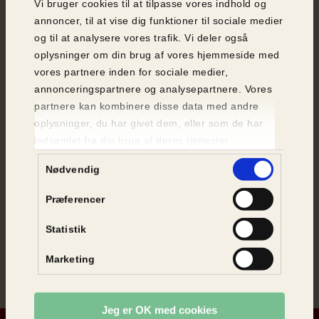
Vi bruger cookies til at tilpasse vores indhold og
annoncer, til at vise dig funktioner til sociale medier
og til at analysere vores trafik. Vi deler også
oplysninger om din brug af vores hjemmeside med
vores partnere inden for sociale medier,
annonceringspartnere og analysepartnere. Vores
partnere kan kombinere disse data med andre
Artikel
| 10.
december
2019
oplysninger, du har givet dem, eller som de har
indsamlet fra din brug af deres tjenester.
Guide: Sorgen efter et kæledyr
Samtykkevalg
Nødvendig
Pressemeddelelse
| 22.
jul
2019
Præferencer
Pas på dit kæledyr i
sommervarmen
Statistik
Marketing
Jeg er OK med cookies