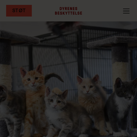
STØT
Gå
til
hovedindhold