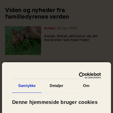
Viden og nyheder fra
familiedyrenes verden
Artikel
| 05.
apr
2020
Guide: Sådan aktiverer du din
hund eller kat med foder
Samtykke
Detaljer
Om
Denne hjemmeside bruger cookies