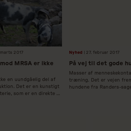
marts
2017
Nyhed
| 27.
februar
2017
mod MRSA er ikke
På vej til det gode h
Masser af menneskekontakt
ke en uundgåelig del af 
træning. Det er vejen frem
ktion. Det er en kunstigt 
hundene fra Randers-sage
terie, som er en direkte 
gøres parate til nye hjem.
 af en industriel 
, der fremmer de 
bakterier. Derfor skal vi 
tere MRSA som normalt, 
ndighederne bruger 