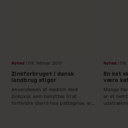
Nyhed
| 09.
februar
2017
Nyhed
| 06.
Zinkforbruget i dansk
En kat sk
landbrug stiger
være ka
Anvendelsen af medicin med 
Mange har 
zinkoxid, som benyttes til at 
er et nemt 
forhindre diarré hos pattegrise, er 
udstræknin
steget siden 2010, viser ny 
uanset der
aktindsigt.
har de sta
ansvarsbev