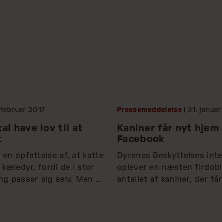
februar
2017
Pressemeddelelse
| 31.
januar
al have lov til at
Kaniner får nyt hjem
t
Facebook
en opfattelse af, at katte 
Dyrenes Beskyttelses inte
kæledyr, fordi de i stor 
oplever en næsten firdobli
g passer sig selv. Men 
antallet af kaniner, der får
es selvstændighed, så 
hjem. Tendens skyldes i hø
dig behov for et 
øget brug af de sociale med
idst og kærligt hjem.
formidlingsprocessen.