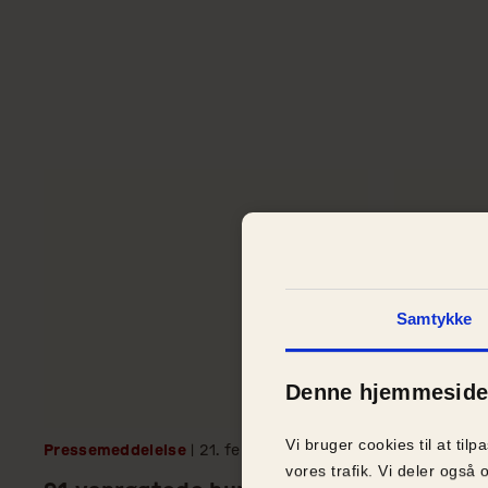
regulering af avl og salg af hunde i Danmark. 
Samtykke
Denne hjemmeside 
Vi bruger cookies til at tilp
Pressemeddelelse
| 21.
februar
2017
Pressemedd
vores trafik. Vi deler ogs