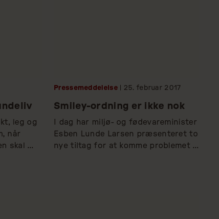
Pressemeddelelse
| 25.
februar
2017
undeliv
Smiley-ordning er ikke nok
, leg og 
I dag har miljø- og fødevareminister 
, når 
Esben Lunde Larsen præsenteret to 
n skal 
nye tiltag for at komme problemet 
med vanrøgtede hunde og ulovlige 
hundehold til livs. Ministeren 
foreslår en smileyordning for 
hundekenneler, samt styrket indsats 
fra Fødevarestyrelsens 
Veterinærrejsehold. Men tiltagene 