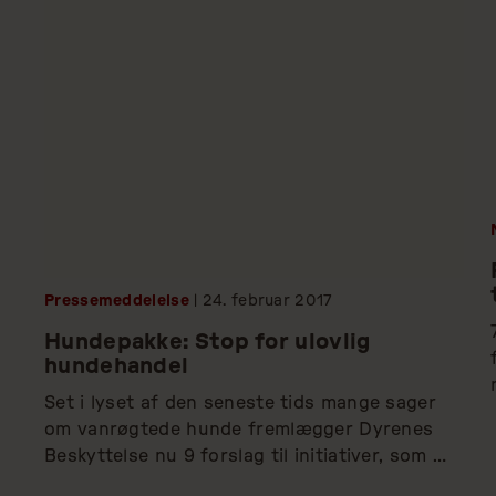
beroligend
offentligg
der viser, 
Pressemeddelelse
| 24.
februar
2017
Hundepakke: Stop for ulovlig
hundehandel
Set i lyset af den seneste tids mange sager 
om vanrøgtede hunde fremlægger Dyrenes 
Beskyttelse nu 9 forslag til initiativer, som 
tilsammen danner et solidt grundlag for bedre 