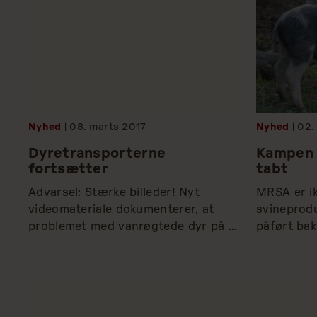
Nyhed
| 08.
marts
2017
Nyhed
| 02.
Dyretransporterne
Kampen 
fortsætter
tabt
Advarsel: Stærke billeder! Nyt 
MRSA er ik
videomateriale dokumenterer, at 
svineprodu
problemet med vanrøgtede dyr på 
påført bak
lange dyretransporter på tværs af 
konsekvens
Europa stadig forekommer. 
produktion
resistente 
ikke accep
selvom my