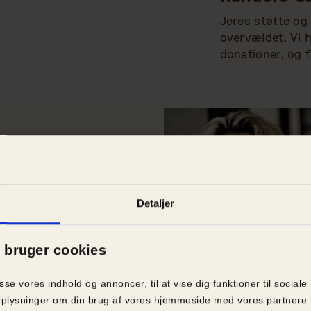
Hundene bor lige nu på Brande 
Jeres støtte og 
Internat.
overvældet. Vi h
donationer, og f
Detaljer
bruger cookies
asse vores indhold og annoncer, til at vise dig funktioner til sociale
elelse
| 20.
februar
2017
Pressemeddelelse
| 16.
februa
å oplysninger om din brug af vores hjemmeside med vores partnere 