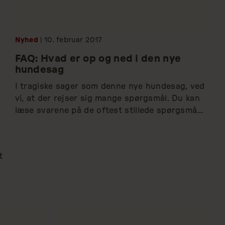
Nyhed
| 10.
februar
2017
FAQ: Hvad er op og ned i den nye
hundesag
I tragiske sager som denne nye hundesag, ved 
vi, at der rejser sig mange spørgsmål. Du kan 
læse svarene på de oftest stillede spørgsmål 
her. (OPDATERET 20. FEBRUAR)
 