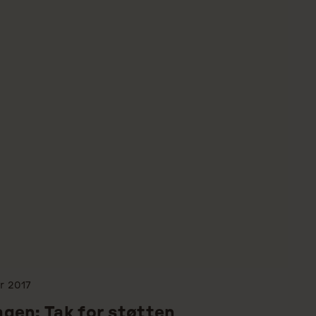
løser ikke problemet, mener Dyrenes 
Beskyttelse. 
r
2017
gen: Tak for støtten