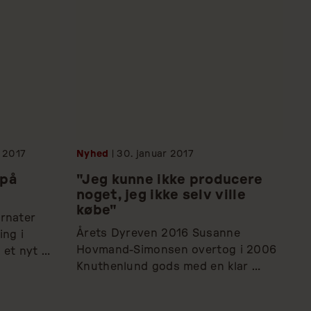
2017
Nyhed
| 30.
januar
2017
 på
"Jeg kunne ikke producere
noget, jeg ikke selv ville
købe"
rnater 
Årets Dyreven 2016 Susanne 
ng i 
Hovmand-Simonsen overtog i 2006 
 et nyt 
Knuthenlund gods med en klar 
j grad en 
vision om, at biodynamisk landbrug 
ier i 
er den bedste fremtidige forretning. 