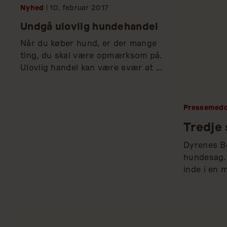
Nyhed
| 10.
februar
2017
Undgå ulovlig hundehandel
Når du køber hund, er der mange 
ting, du skal være opmærksom på. 
Ulovlig handel kan være svær at 
gennemskue, derfor har vi lavet en 
guide med gode råd, så du undgår 
hvalpefabrikker og syge dyr. 
Pressemedd
Tredje
Dyrenes Be
hundesag. 
inde i en 
måneder.