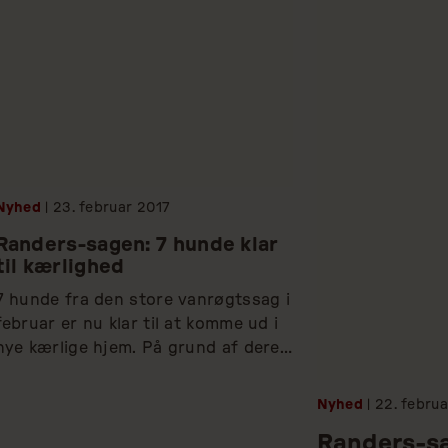
e overskrifter på 
ørelsen af undersøgelser, 
at MRSA breder sig i såvel 
produktion som vores mad. 
Nyhed
| 23.
februar
2017
Randers-sagen: 7 hunde klar
til kærlighed
7 hunde fra den store vanrøgtssag i 
februar er nu klar til at komme ud i 
nye kærlige hjem. På grund af deres 
dårlige start på livet har hundene 
nogle specielle behov, og Dyrenes 
Nyhed
| 22.
februa
Beskyttelse stiller derfor en række 
Randers-sa
ekstra skarpe krav til de nye ejere. 