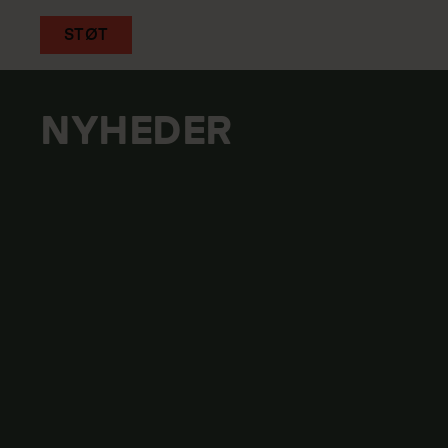
STØT
Gå
til
NYHEDER
hovedindhold